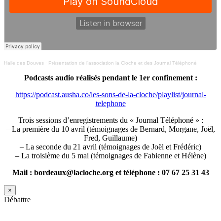
Halle des Douves
·
Présentation de l’association la Cloche et des Journal Téléphoné
Podcasts audio réalisés pendant le 1er confinement :
https://podcast.ausha.co/les-sons-de-la-cloche/playlist/journal-
telephone
Trois sessions d’enregistrements du « Journal Téléphoné » :
– La première du 10 avril (témoignages de Bernard, Morgane, Joël,
Fred, Guillaume)
– La seconde du 21 avril (témoignages de Joël et Frédéric)
– La troisième du 5 mai (témoignages de Fabienne et Hélène)
Mail : bordeaux@lacloche.org et téléphone : 07 67 25 31 43
×
Débattre