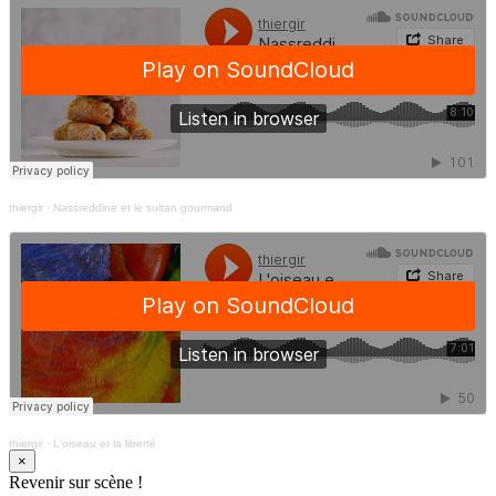
thiergir
·
Nassreddine et le sultan gourmand
thiergir
·
L'oiseau et la liberté
×
Revenir sur scène !