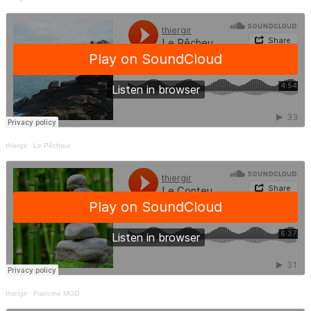
thiergir
·
Le Pêcheur
thiergir
·
Francine MOD