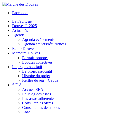
Facebook
La Fabrique
Douves It 2025
Actualités
Agenda
Agenda événements
Agenda ateliers/récurrences
Radio Douves
Mémoire Douves
Portraits sonores
Écoutes collectives
Le projet associatif
Le projet associatif
Histoire du projet
Règles du jeu – Capus
S.E.A.
Accueil SEA
Le Blog des assos
Les assos adhérentes
Consulter les offres
Consulter les demandes
Aide