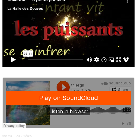
thiergir
·
Les 2 frêres