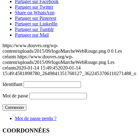
Partager sur Facebook
Partager sur Twitter
Share on WhatsApp
Partager sur Pinterest
Partager sur LinkedIn
Partager sur Tumblr
Partager par Mail
https://www.douves.org/wp-
content/uploads/2015/09/logoMarcheWebRouge.png
0
0
Les
créants
https://www.douves.org/wp-
content/uploads/2015/09/logoMarcheWebRouge.png
Les
créants
2020-01-14 15:49:45
2020-01-14
15:49:45
81898780_2649841351768127_3622453706110271488_o
Identifiant
Mot de passe
Mot de passe perdu ?
COORDONNÉES