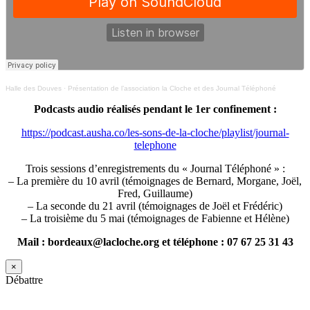
Halle des Douves
·
Présentation de l’association la Cloche et des Journal Téléphoné
Podcasts audio réalisés pendant le 1er confinement :
https://podcast.ausha.co/les-sons-de-la-cloche/playlist/journal-
telephone
Trois sessions d’enregistrements du « Journal Téléphoné » :
– La première du 10 avril (témoignages de Bernard, Morgane, Joël,
Fred, Guillaume)
– La seconde du 21 avril (témoignages de Joël et Frédéric)
– La troisième du 5 mai (témoignages de Fabienne et Hélène)
Mail : bordeaux@lacloche.org et téléphone : 07 67 25 31 43
×
Débattre