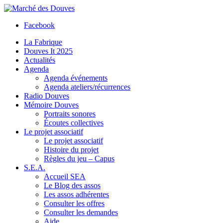
Facebook
La Fabrique
Douves It 2025
Actualités
Agenda
Agenda événements
Agenda ateliers/récurrences
Radio Douves
Mémoire Douves
Portraits sonores
Écoutes collectives
Le projet associatif
Le projet associatif
Histoire du projet
Règles du jeu – Capus
S.E.A.
Accueil SEA
Le Blog des assos
Les assos adhérentes
Consulter les offres
Consulter les demandes
Aide