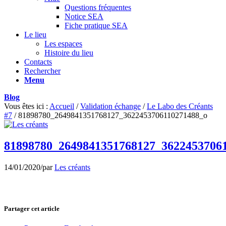
Questions fréquentes
Notice SEA
Fiche pratique SEA
Le lieu
Les espaces
Histoire du lieu
Contacts
Rechercher
Menu
Blog
Vous êtes ici :
Accueil
/
Validation échange
/
Le Labo des Créants
#7
/
81898780_2649841351768127_3622453706110271488_o
81898780_2649841351768127_3622453706
14/01/2020
/
par
Les créants
Partager cet article