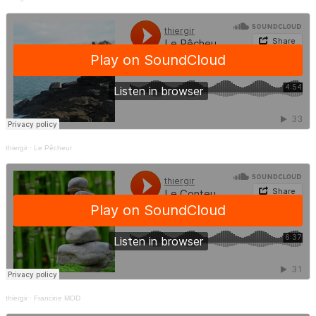
thiergir
·
Le Pêcheur
thiergir
·
Francine MOD