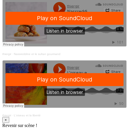
thiergir
·
Nassreddine et le sultan gourmand
thiergir
·
L'oiseau et la liberté
×
Revenir sur scène !