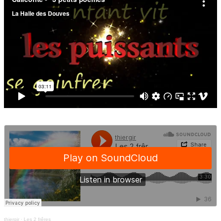
thiergir
·
Les 2 frêres