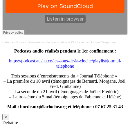
Halle des Douves
·
Présentation de l’association la Cloche et des Journal Téléphoné
Podcasts audio réalisés pendant le 1er confinement :
https://podcast.ausha.co/les-sons-de-la-cloche/playlist/journal-
telephone
Trois sessions d’enregistrements du « Journal Téléphoné » :
– La première du 10 avril (témoignages de Bernard, Morgane, Joël,
Fred, Guillaume)
– La seconde du 21 avril (témoignages de Joël et Frédéric)
– La troisième du 5 mai (témoignages de Fabienne et Hélène)
Mail : bordeaux@lacloche.org et téléphone : 07 67 25 31 43
×
Débattre