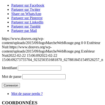
Partager sur Facebook
Partager sur Twitter
Share on WhatsApp
Partager sur Pinterest
Partager sur LinkedIn
Partager sur Tumblr
Partager par Mail
https://www.douves.org/wp-
content/uploads/2015/09/logoMarcheWebRouge.png
0
0
Extérieur
Nuit
https://www.douves.org/wp-
content/uploads/2015/09/logoMarcheWebRouge.png
Extérieur
Nuit
2022-02-22 15:06:09
2022-02-22
15:06:09
273755704_923250351681870_6278818451549526257_n
Identifiant
Mot de passe
Mot de passe perdu ?
COORDONNÉES