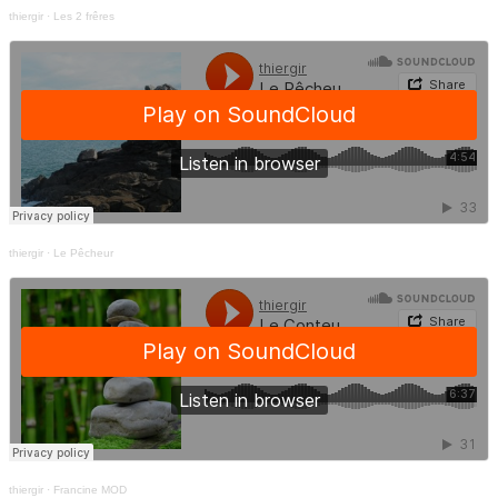
thiergir
·
Les 2 frêres
thiergir
·
Le Pêcheur
thiergir
·
Francine MOD