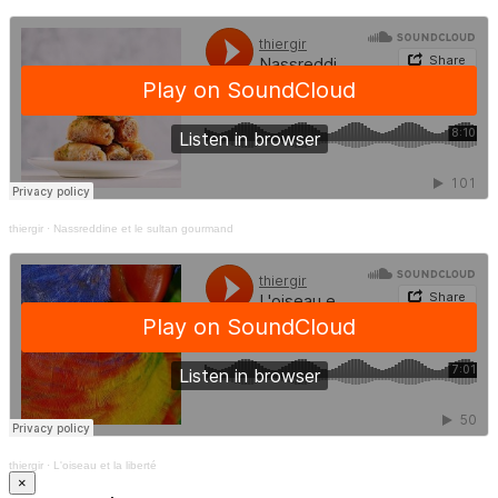
thiergir
·
Nassreddine et le sultan gourmand
thiergir
·
L'oiseau et la liberté
×