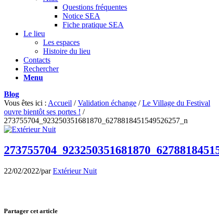
Questions fréquentes
Notice SEA
Fiche pratique SEA
Le lieu
Les espaces
Histoire du lieu
Contacts
Rechercher
Menu
Blog
Vous êtes ici :
Accueil
/
Validation échange
/
Le Village du Festival
ouvre bientôt ses portes !
/
273755704_923250351681870_6278818451549526257_n
273755704_923250351681870_6278818451
22/02/2022
/
par
Extérieur Nuit
Partager cet article