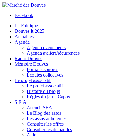
Facebook
La Fabrique
Douves It 2025
Actualités
Agenda
Agenda événements
Agenda ateliers/récurrences
Radio Douves
Mémoire Douves
Portraits sonores
Écoutes collectives
Le projet associatif
Le projet associatif
Histoire du projet
Règles du jeu – Capus
S.E.A.
Accueil SEA
Le Blog des assos
Les assos adhérentes
Consulter les offres
Consulter les demandes
Aide