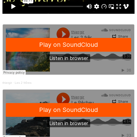
thiergir
·
Les 2 frêres