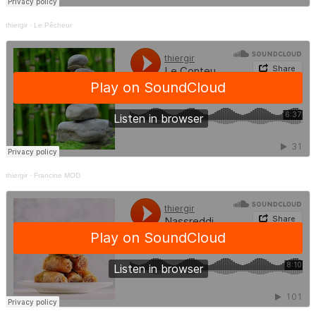
thiergir
·
Le Pêcheur
thiergir
·
Francine MOD