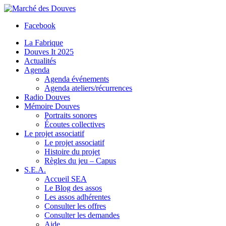
Facebook
La Fabrique
Douves It 2025
Actualités
Agenda
Agenda événements
Agenda ateliers/récurrences
Radio Douves
Mémoire Douves
Portraits sonores
Écoutes collectives
Le projet associatif
Le projet associatif
Histoire du projet
Règles du jeu – Capus
S.E.A.
Accueil SEA
Le Blog des assos
Les assos adhérentes
Consulter les offres
Consulter les demandes
Aide