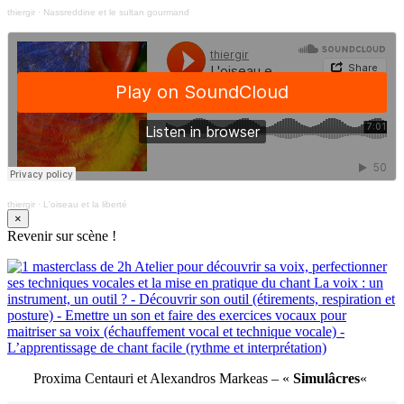
thiergir
·
Nassreddine et le sultan gourmand
thiergir
·
L'oiseau et la liberté
×
Revenir sur scène !
Proxima Centauri et Alexandros Markeas – «
Simulâcres
«