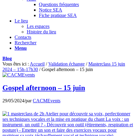
Questions fréquentes
Notice SEA
Fiche pratique SEA
Le lieu
Les espaces
Histoire du lieu
Contacts
Rechercher
Menu
Blog
Vous êtes ici :
Accueil
/
Validation échange
/
Masterclass 15 juin
2024 – 15h-17h30
/
Gospel afternoon – 15 juin
Gospel afternoon – 15 juin
29/05/2024
/
par
CACMEvents