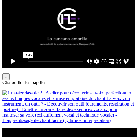
×
Chatouiller les papilles