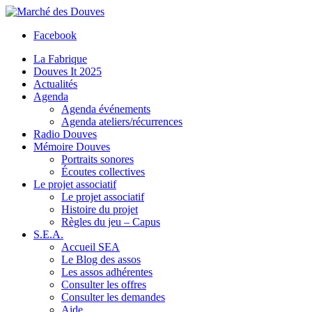
Facebook
La Fabrique
Douves It 2025
Actualités
Agenda
Agenda événements
Agenda ateliers/récurrences
Radio Douves
Mémoire Douves
Portraits sonores
Écoutes collectives
Le projet associatif
Le projet associatif
Histoire du projet
Règles du jeu – Capus
S.E.A.
Accueil SEA
Le Blog des assos
Les assos adhérentes
Consulter les offres
Consulter les demandes
Aide