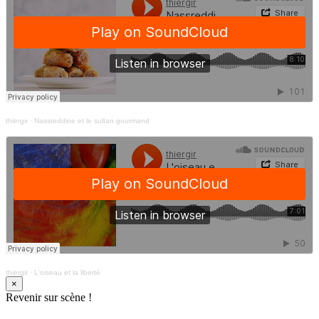
thiergir
·
Nassreddine et le sultan gourmand
thiergir
·
L'oiseau et la liberté
×
Revenir sur scène !