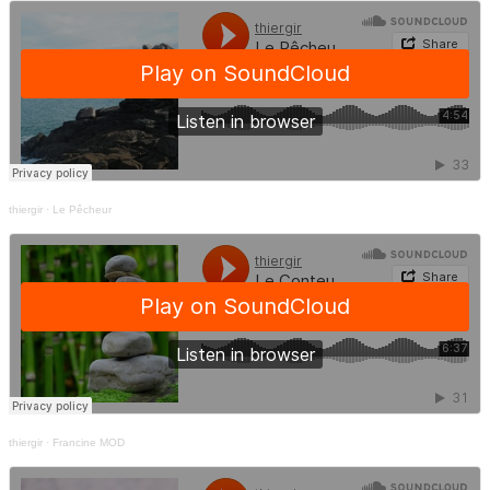
thiergir
·
Le Pêcheur
thiergir
·
Francine MOD