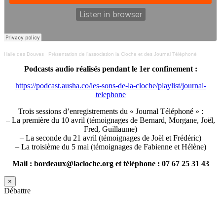
Halle des Douves
·
Présentation de l’association la Cloche et des Journal Téléphoné
Podcasts audio réalisés pendant le 1er confinement :
https://podcast.ausha.co/les-sons-de-la-cloche/playlist/journal-
telephone
Trois sessions d’enregistrements du « Journal Téléphoné » :
– La première du 10 avril (témoignages de Bernard, Morgane, Joël,
Fred, Guillaume)
– La seconde du 21 avril (témoignages de Joël et Frédéric)
– La troisième du 5 mai (témoignages de Fabienne et Hélène)
Mail : bordeaux@lacloche.org et téléphone : 07 67 25 31 43
×
Débattre