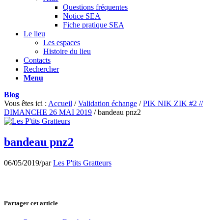
Questions fréquentes
Notice SEA
Fiche pratique SEA
Le lieu
Les espaces
Histoire du lieu
Contacts
Rechercher
Menu
Blog
Vous êtes ici :
Accueil
/
Validation échange
/
PIK NIK ZIK #2 //
DIMANCHE 26 MAI 2019
/
bandeau pnz2
bandeau pnz2
06/05/2019
/
par
Les P'tits Gratteurs
Partager cet article