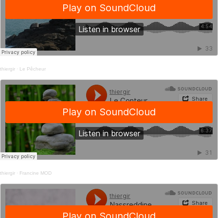
thiergir
·
Le Pêcheur
thiergir
·
Francine MOD