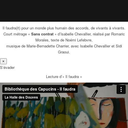
Il faudra(it) pour un monde plus humain des accords, de vivants à vivants.
Court métrage «
Sans contrat
» d’Isabelle Chevallier, réalisé par Romaric
Morales, texte de Noémi Lefebvre,
musique de Marie-Bernadette Charrier, avec Isabelle Chevallier et Sidi
Graoui.
×
S’évader
Lecture d’« Il faudra »