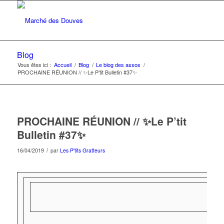
Blog
Vous êtes ici :
Accueil
/
Blog
/
Le blog des assos
/
PROCHAINE RÉUNION // ✨Le P’tit Bulletin #37✨
PROCHAINE RÉUNION // ✨Le P’tit
Bulletin #37✨
/
16/04/2019
par
Les P'tits Gratteurs