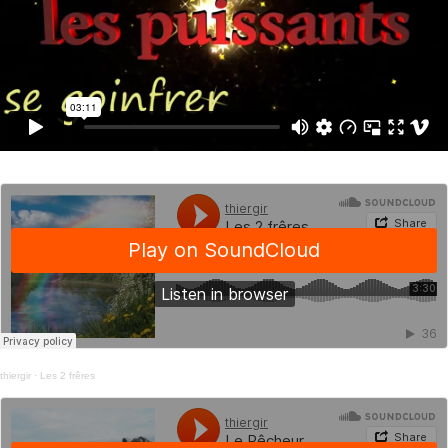
thiergir
·
Les 2 frêres