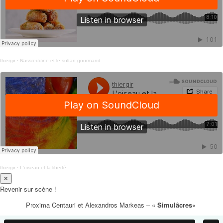
thiergir
·
Nassreddine et le sultan gourmand
thiergir
·
L'oiseau et la liberté
×
Revenir sur scène !
Proxima Centauri et Alexandros Markeas – «
Simulâcres
«