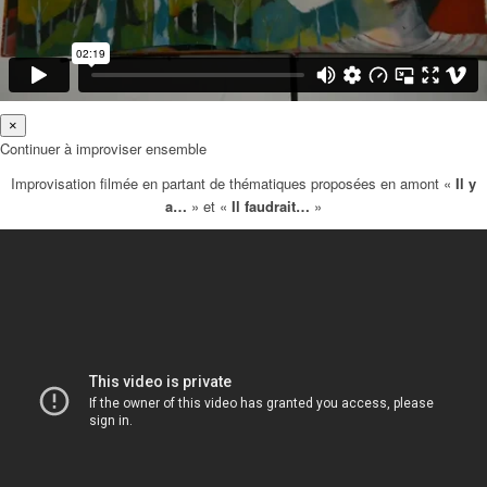
×
Continuer à improviser ensemble
Improvisation filmée en partant de thématiques proposées en amont «
Il y
a…
» et «
Il faudrait…
»