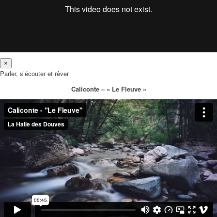
×
Parler, s’écouter et rêver
Caliconte – « Le Fleuve »