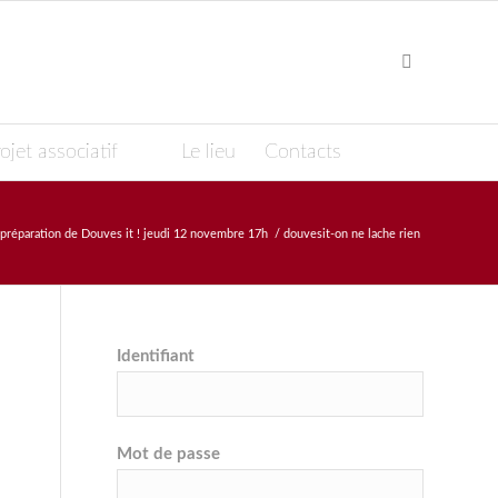
ojet associatif
Le lieu
Contacts
préparation de Douves it ! jeudi 12 novembre 17h
/
douvesit-on ne lache rien
Identifiant
Mot de passe