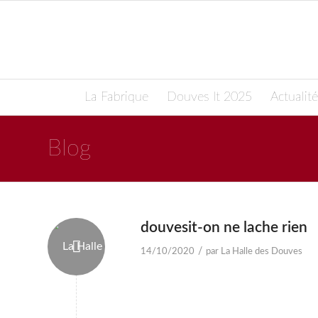
La Fabrique
Douves It 2025
Actualité
Blog
douvesit-on ne lache rien
/
14/10/2020
par
La Halle des Douves