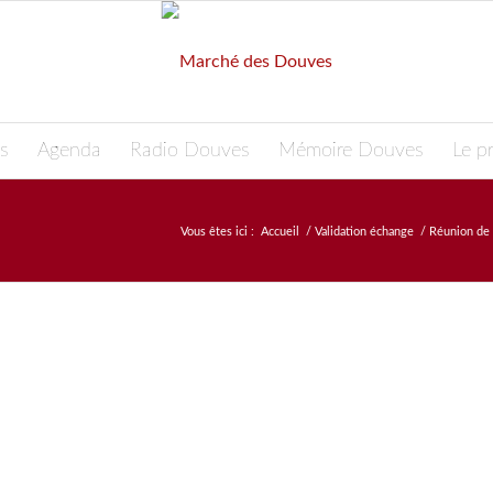
s
Agenda
Radio Douves
Mémoire Douves
Le pr
Vous êtes ici :
Accueil
/
Validation échange
/
Réunion de 