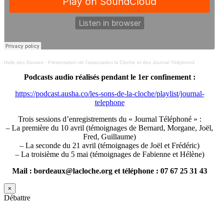
Halle des Douves
·
Présentation de l’association la Cloche et des Journal Téléphoné
Podcasts audio réalisés pendant le 1er confinement :
https://podcast.ausha.co/les-sons-de-la-cloche/playlist/journal-
telephone
Trois sessions d’enregistrements du « Journal Téléphoné » :
– La première du 10 avril (témoignages de Bernard, Morgane, Joël,
Fred, Guillaume)
– La seconde du 21 avril (témoignages de Joël et Frédéric)
– La troisième du 5 mai (témoignages de Fabienne et Hélène)
Mail : bordeaux@lacloche.org et téléphone : 07 67 25 31 43
×
Débattre