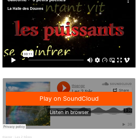
thiergir
·
Les 2 frêres