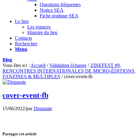
Questions fréquentes
Notice SEA
Fiche pratique SEA
Le lieu
Les espaces
Histoire du lieu
Contacts
Rechercher
Menu
Blog
Vous êtes ici :
Accueil
/
Validation échange
/
ZINEFEST #9,
RENCONTRES INTERNATIONALES DE MICRO-ÉDITIONS,
FANZINES & MULTIPLES
/
cover-event-fb
cover-event-fb
15/06/2022
/
par
Disparate
Partager cet article