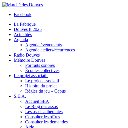
Facebook
La Fabrique
Douves It 2025
Actualités
Agenda
Agenda événements
Agenda ateliers/récurrences
Radio Douves
Mémoire Douves
Portraits sonores
Écoutes collectives
Le projet associatif
Le projet associatif
Histoire du projet
Règles du jeu – Capus
S.E.A.
Accueil SEA
Le Blog des assos
Les assos adhérentes
Consulter les offres
Consulter les demandes
Aide