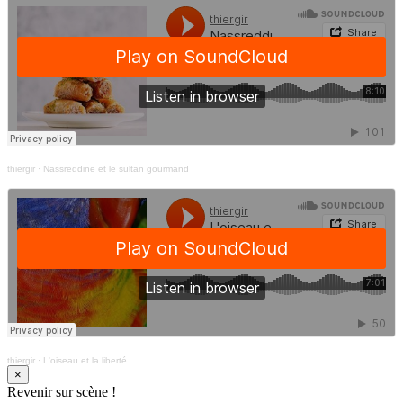
thiergir
·
Nassreddine et le sultan gourmand
thiergir
·
L'oiseau et la liberté
×
Revenir sur scène !