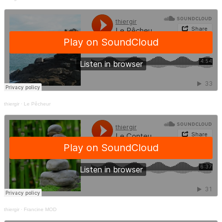
thiergir
·
Le Pêcheur
thiergir
·
Francine MOD