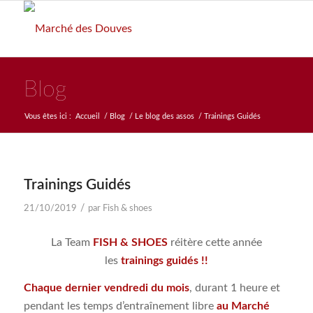
Blog
Vous êtes ici :
Accueil
/
Blog
/
Le blog des assos
/
Trainings Guidés
Trainings Guidés
/
21/10/2019
par
Fish & shoes
La Team
FISH & SHOES
réitère cette année
les
trainings guidés !!
Chaque dernier vendredi du mois
, durant 1 heure et
pendant les temps d’entraînement libre
au Marché