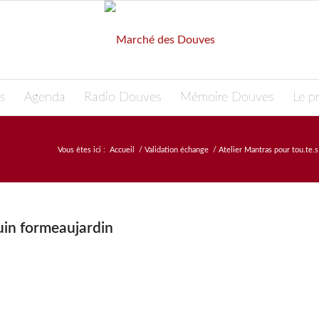
s
Agenda
Radio Douves
Mémoire Douves
Le pr
Vous êtes ici :
Accueil
/
Validation échange
/
Atelier Mantras pour tou.te.s
juin formeaujardin