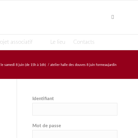
ojet associatif
Le lieu
Contacts
 le samedi 8 juin (de 15h à 16h)
/
atelier halle des douves 8 juin formeaujardin
Identifiant
Mot de passe