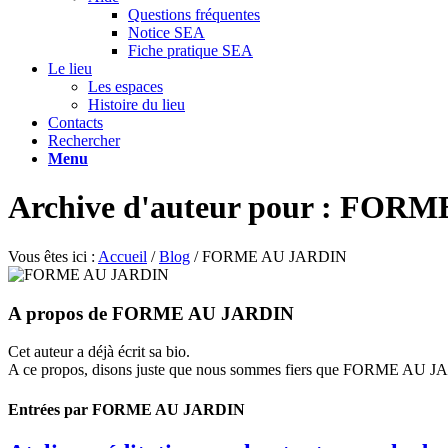
Questions fréquentes
Notice SEA
Fiche pratique SEA
Le lieu
Les espaces
Histoire du lieu
Contacts
Rechercher
Menu
Archive d'auteur pour : FOR
Vous êtes ici :
Accueil
/
Blog
/
FORME AU JARDIN
A propos de
FORME AU JARDIN
Cet auteur a déjà écrit sa bio.
A ce propos, disons juste que nous sommes fiers que
FORME AU J
Entrées par FORME AU JARDIN