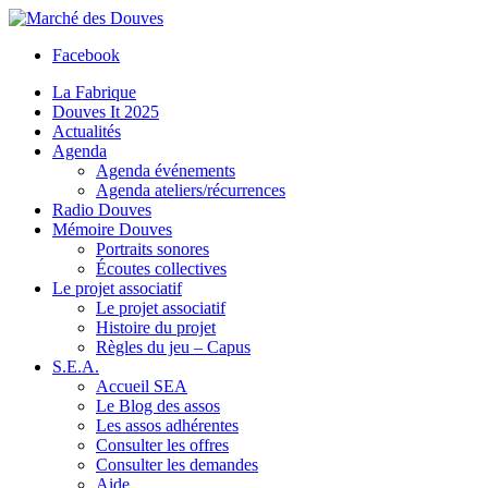
Facebook
La Fabrique
Douves It 2025
Actualités
Agenda
Agenda événements
Agenda ateliers/récurrences
Radio Douves
Mémoire Douves
Portraits sonores
Écoutes collectives
Le projet associatif
Le projet associatif
Histoire du projet
Règles du jeu – Capus
S.E.A.
Accueil SEA
Le Blog des assos
Les assos adhérentes
Consulter les offres
Consulter les demandes
Aide