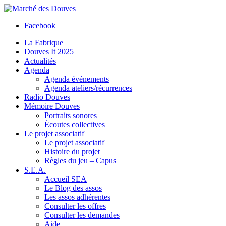
Facebook
La Fabrique
Douves It 2025
Actualités
Agenda
Agenda événements
Agenda ateliers/récurrences
Radio Douves
Mémoire Douves
Portraits sonores
Écoutes collectives
Le projet associatif
Le projet associatif
Histoire du projet
Règles du jeu – Capus
S.E.A.
Accueil SEA
Le Blog des assos
Les assos adhérentes
Consulter les offres
Consulter les demandes
Aide