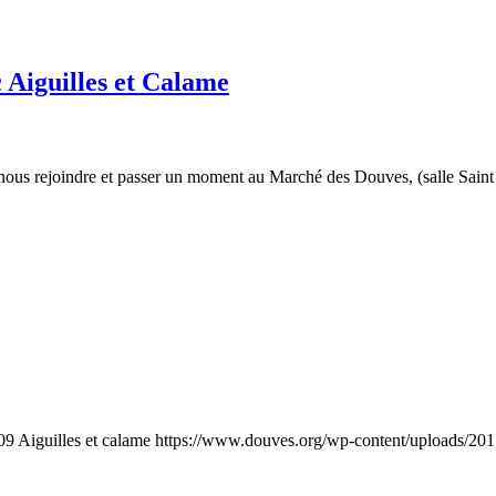
 Aiguilles et Calame
us rejoindre et passer un moment au Marché des Douves, (salle Saint C
09
Aiguilles et calame
https://www.douves.org/wp-content/uploads/2