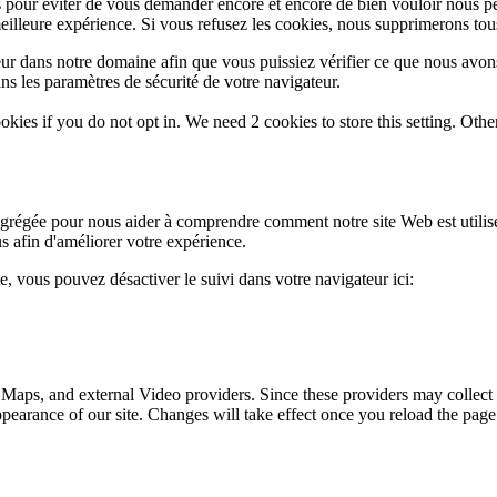
 pour éviter de vous demander encore et encore de bien vouloir nous pe
eilleure expérience. Si vous refusez les cookies, nous supprimerons tou
eur dans notre domaine afin que vous puissiez vérifier ce que nous avon
ns les paramètres de sécurité de votre navigateur.
okies if you do not opt in. We need 2 cookies to store this setting. 
 agrégée pour nous aider à comprendre comment notre site Web est utili
s afin d'améliorer votre expérience.
te, vous pouvez désactiver le suivi dans votre navigateur ici:
 Maps, and external Video providers. Since these providers may collect 
ppearance of our site. Changes will take effect once you reload the page