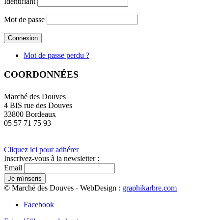
Identifiant
Mot de passe
Mot de passe perdu ?
COORDONNÉES
Marché des Douves
4 BIS rue des Douves
33800 Bordeaux
05 57 71 75 93
Cliquez ici pour adhérer
Inscrivez-vous à la newsletter :
Email
© Marché des Douves - WebDesign :
graphikarbre.com
Facebook