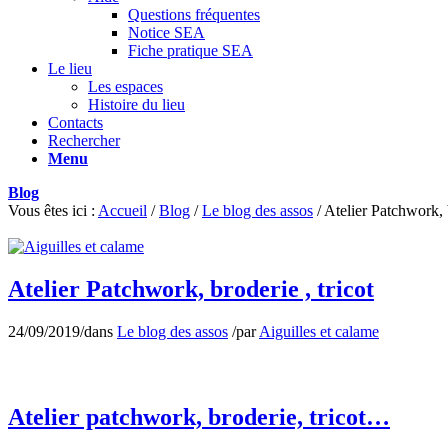
Questions fréquentes
Notice SEA
Fiche pratique SEA
Le lieu
Les espaces
Histoire du lieu
Contacts
Rechercher
Menu
Blog
Vous êtes ici :
Accueil
/
Blog
/
Le blog des assos
/
Atelier Patchwork, b
Atelier Patchwork, broderie , tricot
24/09/2019
/
dans
Le blog des assos
/
par
Aiguilles et calame
Atelier patchwork, broderie, tricot…