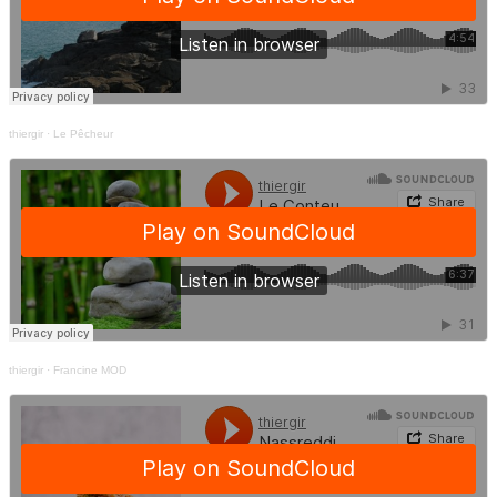
thiergir
·
Le Pêcheur
thiergir
·
Francine MOD