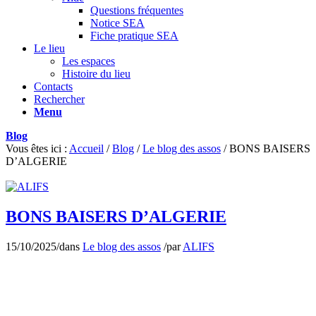
Questions fréquentes
Notice SEA
Fiche pratique SEA
Le lieu
Les espaces
Histoire du lieu
Contacts
Rechercher
Menu
Blog
Vous êtes ici :
Accueil
/
Blog
/
Le blog des assos
/
BONS BAISERS
D’ALGERIE
BONS BAISERS D’ALGERIE
15/10/2025
/
dans
Le blog des assos
/
par
ALIFS