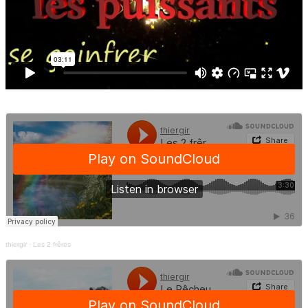
thiergir
·
Les 2 frêres