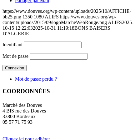
Partager par Mail
https://www.douves.org/wp-content/uploads/2025/10/AFFICHE-
bb25.png
1350
1080
ALIFS
https://www.douves.org/wp-
content/uploads/2015/09/logoMarcheWebRouge.png
ALIFS
2025-
10-15 12:22:03
2025-10-31 11:19:18
BONS BAISERS
D'ALGERIE
Identifiant
Mot de passe
Mot de passe perdu ?
COORDONNÉES
Marché des Douves
4 BIS rue des Douves
33800 Bordeaux
05 57 71 75 93
Cliquez ici pour adhérer