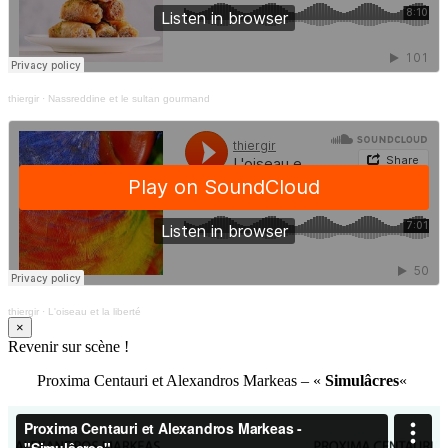
thiergir
·
Nassreddine et le sultan gourmand
thiergir
·
L'oiseau et la liberté
×
Revenir sur scène !
Proxima Centauri et Alexandros Markeas – «
Simulâcres
«