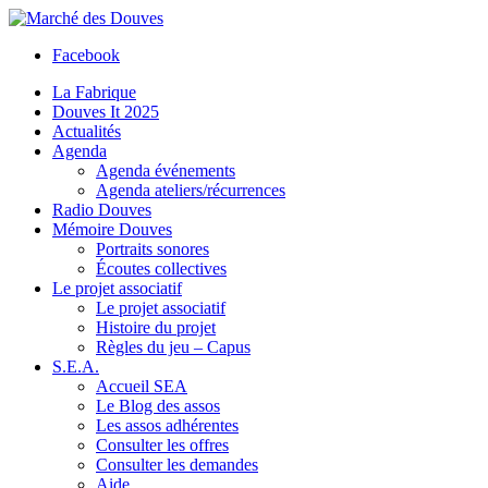
Facebook
La Fabrique
Douves It 2025
Actualités
Agenda
Agenda événements
Agenda ateliers/récurrences
Radio Douves
Mémoire Douves
Portraits sonores
Écoutes collectives
Le projet associatif
Le projet associatif
Histoire du projet
Règles du jeu – Capus
S.E.A.
Accueil SEA
Le Blog des assos
Les assos adhérentes
Consulter les offres
Consulter les demandes
Aide