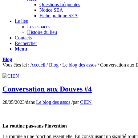
Questions fréquentes
Notice SEA
Fiche pratique SEA
Le lieu
Les espaces
Histoire du lieu
Contacts
Rechercher
Menu
Blog
Vous êtes ici :
Accueil
/
Blog
/
Le blog des assos
/
Conversation aux 
Conversation aux Douves #4
28/05/2023
/
dans
Le blog des assos
/
par
CIEN
La routine pas-sans l’invention
La routine a une fonction essentielle. En construisant un signifié routi