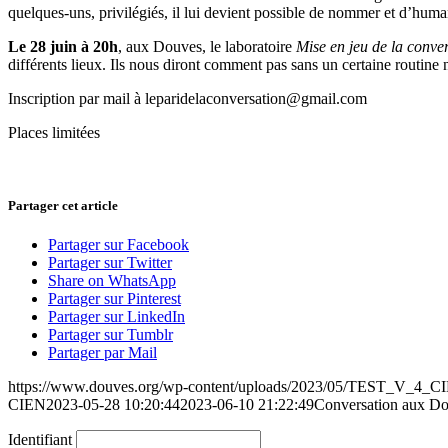
quelques-uns, privilégiés, il lui devient possible de nommer et d’humani
Le 28 juin à 20h
, aux Douves, le laboratoire
Mise en jeu de la conve
différents lieux. Ils nous diront comment pas sans un certaine routine n
Inscription par mail à leparidelaconversation@gmail.com
Places limitées
Partager cet article
Partager sur Facebook
Partager sur Twitter
Share on WhatsApp
Partager sur Pinterest
Partager sur LinkedIn
Partager sur Tumblr
Partager par Mail
https://www.douves.org/wp-content/uploads/2023/05/TEST_V_4_
CIEN
2023-05-28 10:20:44
2023-06-10 21:22:49
Conversation aux D
Identifiant