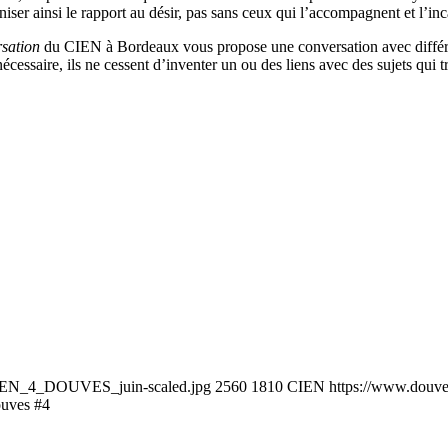
ser ainsi le rapport au désir, pas sans ceux qui l’accompagnent et l’inca
rsation
du CIEN à Bordeaux vous propose une conversation avec différe
écessaire, ils ne cessent d’inventer un ou des liens avec des sujets qui t
CIEN_4_DOUVES_juin-scaled.jpg
2560
1810
CIEN
https://www.douv
ouves #4