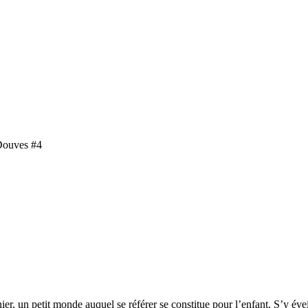
Douves #4
nier, un petit monde auquel se référer se constitue pour l’enfant. S’y éve