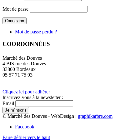
Mot de passe
Mot de passe perdu ?
COORDONNÉES
Marché des Douves
4 BIS rue des Douves
33800 Bordeaux
05 57 71 75 93
Cliquez ici pour adhérer
Inscrivez-vous à la newsletter :
Email
© Marché des Douves - WebDesign :
graphikarbre.com
Facebook
Faire défiler vers le haut