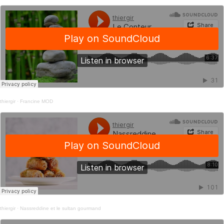
thiergir
·
Francine MOD
thiergir
·
Nassreddine et le sultan gourmand