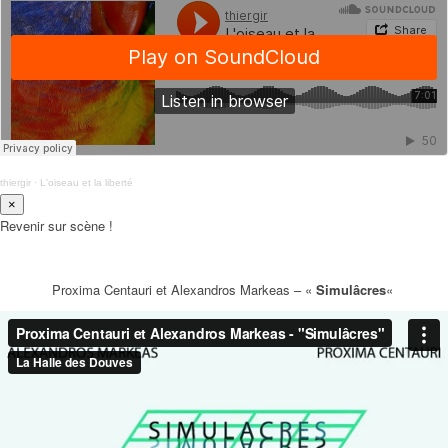
thiergir
·
L'oiseau et la liberté
×
Revenir sur scène !
Proxima Centauri et Alexandros Markeas – «
Simulâcres
«