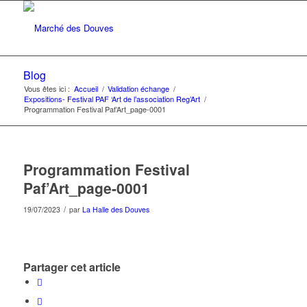
Blog
Vous êtes ici :
Accueil
/
Validation échange
/
Expositions- Festival PAF ‘Art de l’association Reg’Art
/
Programmation Festival Paf’Art_page-0001
Programmation Festival
Paf’Art_page-0001
/
19/07/2023
par
La Halle des Douves
Partager cet article