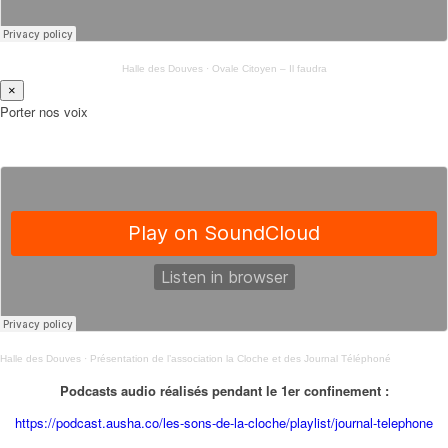
Halle des Douves
·
Ovale Citoyen – Il faudra
×
Porter nos voix
Halle des Douves
·
Présentation de l’association la Cloche et des Journal Téléphoné
Podcasts audio réalisés pendant le 1er confinement :
https://podcast.ausha.co/les-sons-de-la-cloche/playlist/journal-telephone