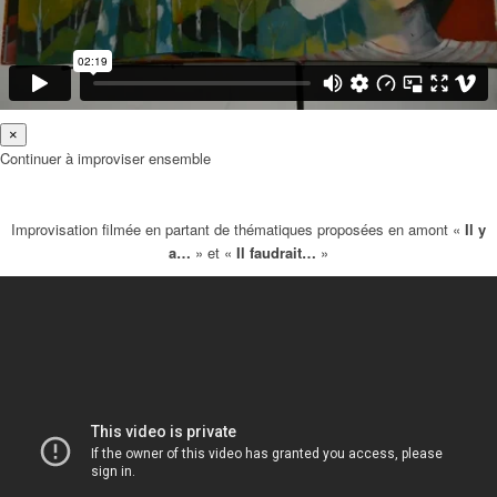
×
Continuer à improviser ensemble
Improvisation filmée en partant de thématiques proposées en amont «
Il y
a…
» et «
Il faudrait…
»