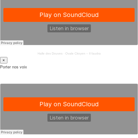
Halle des Douves
·
Ovale Citoyen – Il faudra
×
Porter nos voix