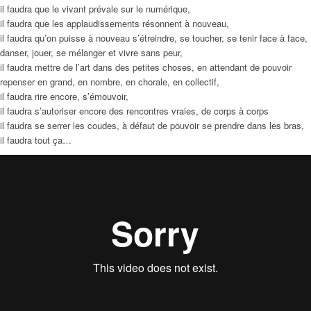
il faudra que le vivant prévale sur le numérique,
il faudra que les applaudissements résonnent à nouveau,
il faudra qu’on puisse à nouveau s’étreindre, se toucher, se tenir face à face,
danser, jouer, se mélanger et vivre sans peur,
il faudra mettre de l’art dans des petites choses, en attendant de pouvoir
repenser en grand, en nombre, en chorale, en collectif,
il faudra rire encore, s’émouvoir,
il faudra s’autoriser encore des rencontres vraies, de corps à corps
il faudra se serrer les coudes, à défaut de pouvoir se prendre dans les bras,
il faudra tout ça…