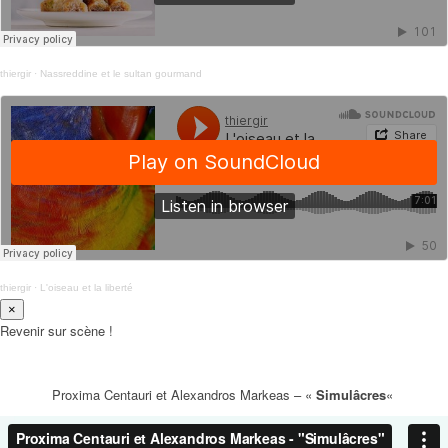
thiergir
·
Nassreddine et le sultan gourmand
thiergir
·
L'oiseau et la liberté
×
Revenir sur scène !
Proxima Centauri et Alexandros Markeas – «
Simulâcres
«