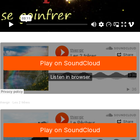
thiergir
·
Les 2 frêres