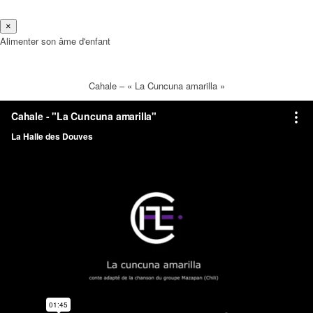
×
Alimenter son âme d'enfant
Cahale – « La Cuncuna amarilla »