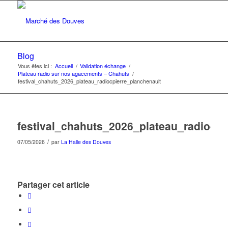
Blog
Vous êtes ici :
Accueil
/
Validation échange
/
Plateau radio sur nos agacements – Chahuts
/
festival_chahuts_2026_plateau_radiocpierre_planchenault
festival_chahuts_2026_plateau_radiocpi
/
07/05/2026
par
La Halle des Douves
Partager cet article