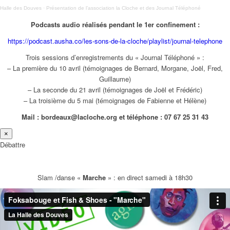
Halle des Douves
·
Présentation de l’association la Cloche et des Journal Téléphoné
Podcasts audio réalisés pendant le 1er confinement :
https://podcast.ausha.co/les-sons-de-la-cloche/playlist/journal-telephone
Trois sessions d’enregistrements du « Journal Téléphoné » :
– La première du 10 avril (témoignages de Bernard, Morgane, Joël, Fred,
Guillaume)
– La seconde du 21 avril (témoignages de Joël et Frédéric)
– La troisième du 5 mai (témoignages de Fabienne et Hélène)
Mail : bordeaux@lacloche.org et téléphone : 07 67 25 31 43
×
Débattre
Slam /danse «
Marche
» : en direct samedi à 18h30