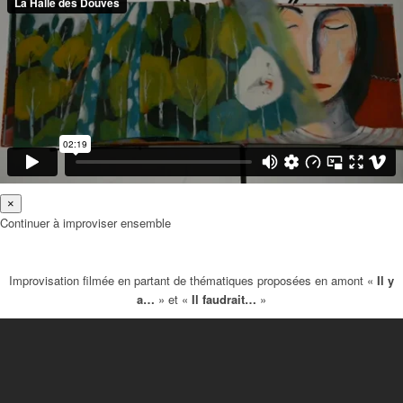
×
Continuer à improviser ensemble
Improvisation filmée en partant de thématiques proposées en amont «
Il y
a…
» et «
Il faudrait…
»