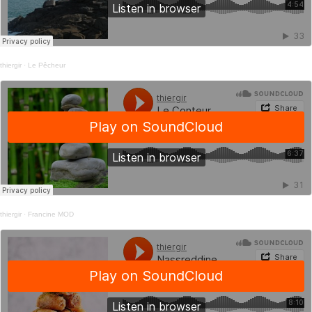
thiergir
·
Le Pêcheur
thiergir
·
Francine MOD