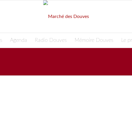
s
Agenda
Radio Douves
Mémoire Douves
Le pr