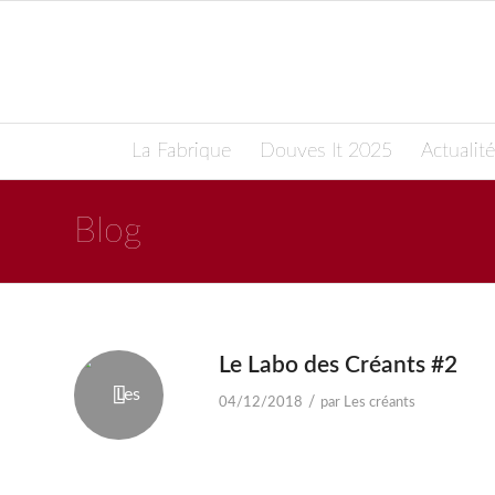
La Fabrique
Douves It 2025
Actualité
Blog
Le Labo des Créants #2
/
04/12/2018
par
Les créants