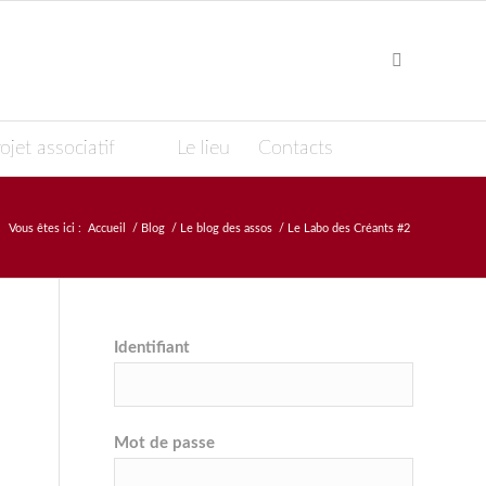
ojet associatif
Le lieu
Contacts
Vous êtes ici :
Accueil
/
Blog
/
Le blog des assos
/
Le Labo des Créants #2
Identifiant
Mot de passe