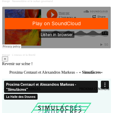
thiergir
·
Nassreddine et le sultan gourmand
thiergir
·
L'oiseau et la liberté
×
Revenir sur scène !
Proxima Centauri et Alexandros Markeas – «
Simulâcres
«