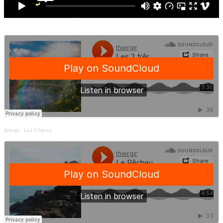
thiergir
·
Les 2 frêres