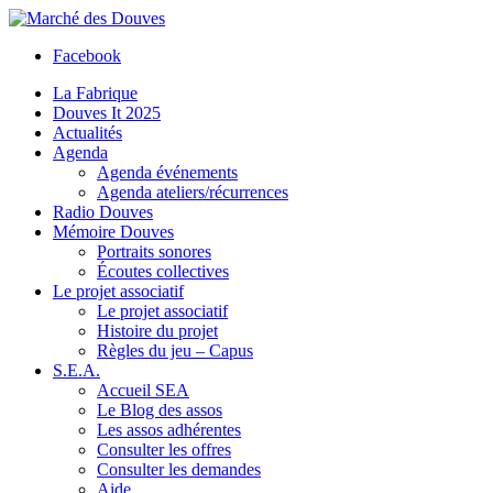
Facebook
La Fabrique
Douves It 2025
Actualités
Agenda
Agenda événements
Agenda ateliers/récurrences
Radio Douves
Mémoire Douves
Portraits sonores
Écoutes collectives
Le projet associatif
Le projet associatif
Histoire du projet
Règles du jeu – Capus
S.E.A.
Accueil SEA
Le Blog des assos
Les assos adhérentes
Consulter les offres
Consulter les demandes
Aide