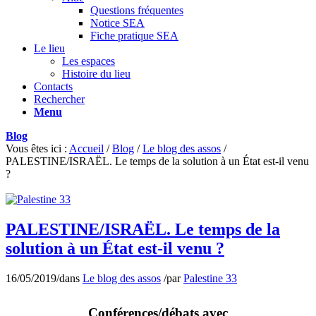
Questions fréquentes
Notice SEA
Fiche pratique SEA
Le lieu
Les espaces
Histoire du lieu
Contacts
Rechercher
Menu
Blog
Vous êtes ici :
Accueil
/
Blog
/
Le blog des assos
/
PALESTINE/ISRAËL. Le temps de la solution à un État est-il venu
?
PALESTINE/ISRAËL. Le temps de la
solution à un État est-il venu ?
16/05/2019
/
dans
Le blog des assos
/
par
Palestine 33
Conférences/débats avec