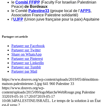
le
Comité FFIPP
(Faculty For Israelian Palestinian
Peace)
de Bordeaux
le Comité
Palestine33
(groupe local de l’
AFPS
,
Association France Palestine solidarité)
l’
UJFP
(Union juive française pour la paix) Aquitaine
Partager cet article
Partager sur Facebook
Partager sur Twitter
Share on WhatsApp
Partager sur Pinterest
Partager sur LinkedIn
Partager sur Tumblr
Partager par Mail
https://www.douves.org/wp-content/uploads/2019/05/démolition-
maison-palestinienne-3.jpg
641
960
Palestine 33
https://www.douves.org/wp-
content/uploads/2015/09/logoMarcheWebRouge.png
Palestine
33
2019-05-16 17:20:07
2019-05-17
10:08:34
PALESTINE/ISRAËL. Le temps de la solution à un État
est-il venu ?