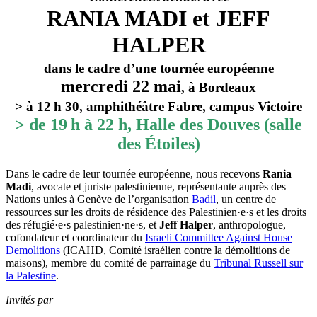
RANIA MADI et JEFF
HALPER
dans le cadre d’une tournée européenne
mercredi 22 mai
, à Bordeaux
> à 12 h 30, amphithéâtre Fabre, campus Victoire
> de 19 h à 22 h, Halle des Douves (salle
des Étoiles)
Dans le cadre de leur tournée européenne, nous recevons
Rania
Madi
, avocate et juriste palestinienne, représentante auprès des
Nations unies à Genève de l’organisation
Badil
, un centre de
ressources sur les droits de résidence des Palestinien·e·s et les droits
des réfugié·e·s palestinien·ne·s, et
Jeff Halper
, anthropologue,
cofondateur et coordinateur du
Israeli Committee Against House
Demolitions
(ICAHD, Comité israélien contre la démolitions de
maisons), membre du comité de parrainage du
Tribunal Russell sur
la Palestine
.
Invités par