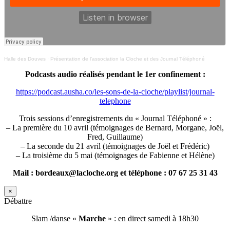
Halle des Douves
·
Présentation de l’association la Cloche et des Journal Téléphoné
Podcasts audio réalisés pendant le 1er confinement :
https://podcast.ausha.co/les-sons-de-la-cloche/playlist/journal-
telephone
Trois sessions d’enregistrements du « Journal Téléphoné » :
– La première du 10 avril (témoignages de Bernard, Morgane, Joël,
Fred, Guillaume)
– La seconde du 21 avril (témoignages de Joël et Frédéric)
– La troisième du 5 mai (témoignages de Fabienne et Hélène)
Mail : bordeaux@lacloche.org et téléphone : 07 67 25 31 43
×
Débattre
Slam /danse «
Marche
» : en direct samedi à 18h30