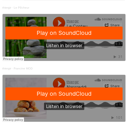
thiergir
·
Le Pêcheur
thiergir
·
Francine MOD