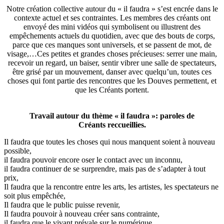
Notre création collective autour du « il faudra » s’est encrée dans le
contexte actuel et ses contraintes. Les membres des créants ont
envoyé des mini vidéos qui symbolisent ou illustrent des
empêchements actuels du quotidien, avec que des bouts de corps,
parce que ces manques sont universels, et se passent de mot, de
visage,…Ces petites et grandes choses précieuses: serrer une main,
recevoir un regard, un baiser, sentir vibrer une salle de spectateurs,
être grisé par un mouvement, danser avec quelqu’un, toutes ces
choses qui font partie des rencontres que les Douves permettent, et
que les Créants portent.
Travail autour du thème « il faudra »: paroles de
Créants reccueillies.
Il faudra que toutes les choses qui nous manquent soient à nouveau
possible,
il faudra pouvoir encore oser le contact avec un inconnu,
il faudra continuer de se surprendre, mais pas de s’adapter à tout
prix,
Il faudra que la rencontre entre les arts, les artistes, les spectateurs ne
soit plus empêchée,
Il faudra que le public puisse revenir,
Il faudra pouvoir à nouveau créer sans contrainte,
il faudra que le vivant prévale sur le numérique,