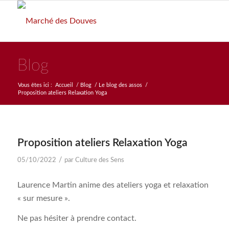
Blog
Vous êtes ici :
Accueil
/
Blog
/
Le blog des assos
/
Proposition ateliers Relaxation Yoga
Proposition ateliers Relaxation Yoga
/
05/10/2022
par
Culture des Sens
Laurence Martin anime des ateliers yoga et relaxation
« sur mesure ».
Ne pas hésiter à prendre contact.