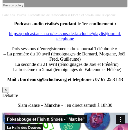
Halle des Douves
·
Présentation de l’association la Cloche et des Journal Téléphoné
Podcasts audio réalisés pendant le 1er confinement :
https://podcast.ausha.co/les-sons-de-la-cloche/playlist/journal-
telephone
Trois sessions d’enregistrements du « Journal Téléphoné » :
– La première du 10 avril (témoignages de Bernard, Morgane, Joël,
Fred, Guillaume)
– La seconde du 21 avril (témoignages de Joël et Frédéric)
– La troisième du 5 mai (témoignages de Fabienne et Hélène)
Mail : bordeaux@lacloche.org et téléphone : 07 67 25 31 43
×
Débattre
Slam /danse «
Marche
» : en direct samedi à 18h30