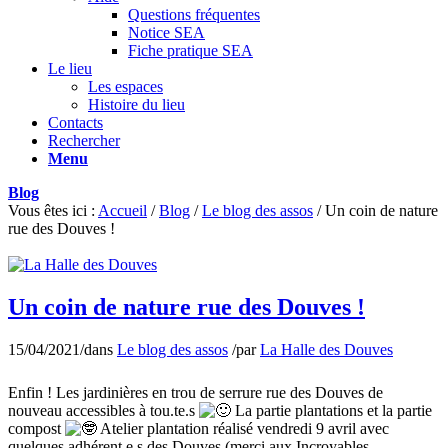
Questions fréquentes
Notice SEA
Fiche pratique SEA
Le lieu
Les espaces
Histoire du lieu
Contacts
Rechercher
Menu
Blog
Vous êtes ici :
Accueil
/
Blog
/
Le blog des assos
/
Un coin de nature
rue des Douves !
Un coin de nature rue des Douves !
15/04/2021
/
dans
Le blog des assos
/
par
La Halle des Douves
Enfin ! Les jardinières en trou de serrure rue des Douves de
nouveau accessibles à tou.te.s
La partie plantations et la partie
compost
Atelier plantation réalisé vendredi 9 avril avec
quelques adhérent.e.s des Douves (merci aux Incroyables