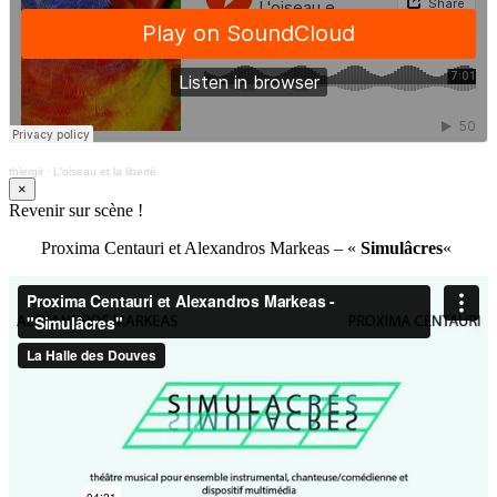
thiergir
·
L'oiseau et la liberté
×
Revenir sur scène !
Proxima Centauri et Alexandros Markeas – «
Simulâcres
«