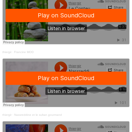
thiergir
·
Francine MOD
thiergir
·
Nassreddine et le sultan gourmand