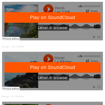
thiergir
·
Les 2 frêres
thiergir
·
Le Pêcheur