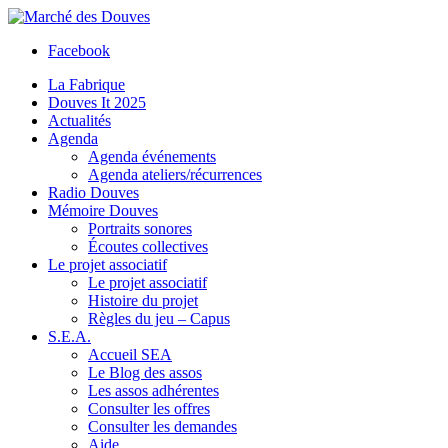
Facebook
La Fabrique
Douves It 2025
Actualités
Agenda
Agenda événements
Agenda ateliers/récurrences
Radio Douves
Mémoire Douves
Portraits sonores
Écoutes collectives
Le projet associatif
Le projet associatif
Histoire du projet
Règles du jeu – Capus
S.E.A.
Accueil SEA
Le Blog des assos
Les assos adhérentes
Consulter les offres
Consulter les demandes
Aide