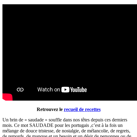
Retrouvez le
recueil de recettes
Un brin de « saudade » souffle dans nos têtes depuis ces derniers
mois. Ce mot SAUDADE pour les portugais ,c’est à la fois un
mélange de douce tristesse, de nostalgie, de mélancolie, de regrets,
de remords, de manque et un besoin et un désir de personnes ou de