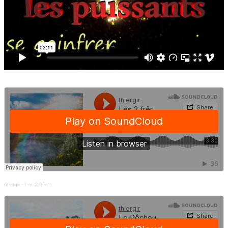
thiergir
·
Les 2 frêres