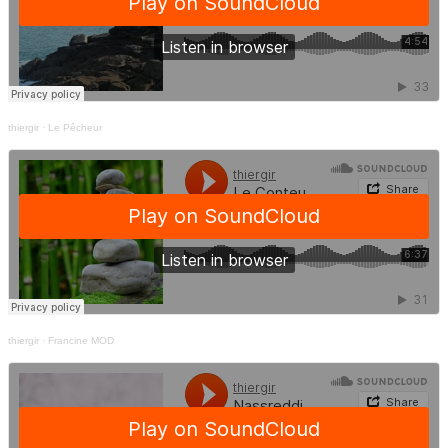
thiergir
·
Le Pêcheur
thiergir
·
Francine MOD