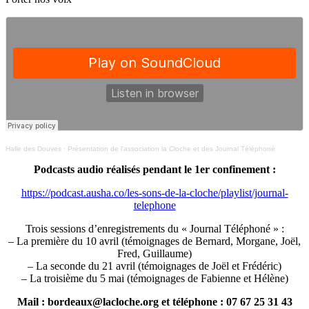
Halle des Douves
·
Présentation de l’association la Cloche et des Journal Téléphoné
Podcasts audio réalisés pendant le 1er confinement :
https://podcast.ausha.co/les-sons-de-la-cloche/playlist/journal-
telephone
Trois sessions d’enregistrements du « Journal Téléphoné » :
– La première du 10 avril (témoignages de Bernard, Morgane, Joël,
Fred, Guillaume)
– La seconde du 21 avril (témoignages de Joël et Frédéric)
– La troisième du 5 mai (témoignages de Fabienne et Hélène)
Mail : bordeaux@lacloche.org et téléphone : 07 67 25 31 43