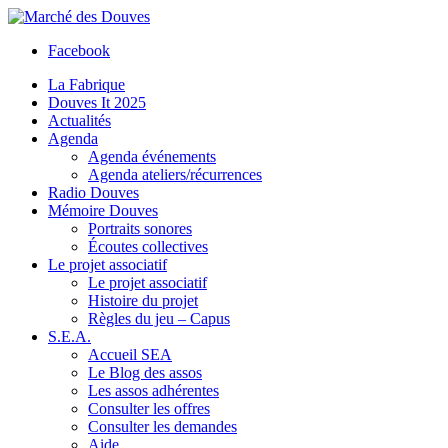
Facebook
La Fabrique
Douves It 2025
Actualités
Agenda
Agenda événements
Agenda ateliers/récurrences
Radio Douves
Mémoire Douves
Portraits sonores
Écoutes collectives
Le projet associatif
Le projet associatif
Histoire du projet
Règles du jeu – Capus
S.E.A.
Accueil SEA
Le Blog des assos
Les assos adhérentes
Consulter les offres
Consulter les demandes
Aide