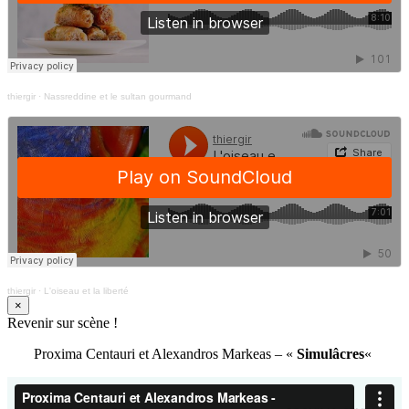
thiergir
·
Nassreddine et le sultan gourmand
thiergir
·
L'oiseau et la liberté
×
Revenir sur scène !
Proxima Centauri et Alexandros Markeas – «
Simulâcres
«