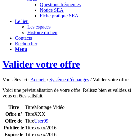
Questions fréquentes
Notice SEA
Fiche pratique SEA
Le lieu
Les espaces
Histoire du lieu
Contacts
Rechercher
Menu
Valider votre offre
Vous êtes ici :
Accueil
/
Système d’échanges
/
Valider votre offre
Voici une prévisualisation de votre offre. Relisez bien et validez si
vous en êtes satisfait.
Titre
Montage Vidéo
Offre n°
XXX
Offre de
User99
Publiée le
xx/xx/2016
Expire le
xx/xx/2016