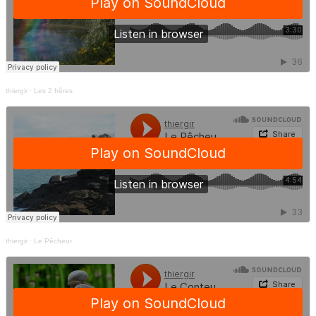
thiergir
·
Les 2 frêres
thiergir
·
Le Pêcheur