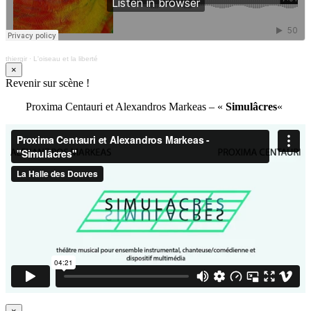
thiergir
·
L'oiseau et la liberté
×
Revenir sur scène !
Proxima Centauri et Alexandros Markeas – «
Simulâcres
«