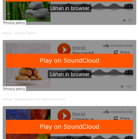
thiergir
·
Francine MOD
thiergir
·
Nassreddine et le sultan gourmand