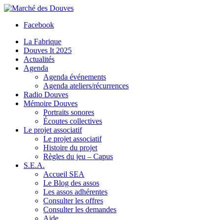
Facebook
La Fabrique
Douves It 2025
Actualités
Agenda
Agenda événements
Agenda ateliers/récurrences
Radio Douves
Mémoire Douves
Portraits sonores
Écoutes collectives
Le projet associatif
Le projet associatif
Histoire du projet
Règles du jeu – Capus
S.E.A.
Accueil SEA
Le Blog des assos
Les assos adhérentes
Consulter les offres
Consulter les demandes
Aide