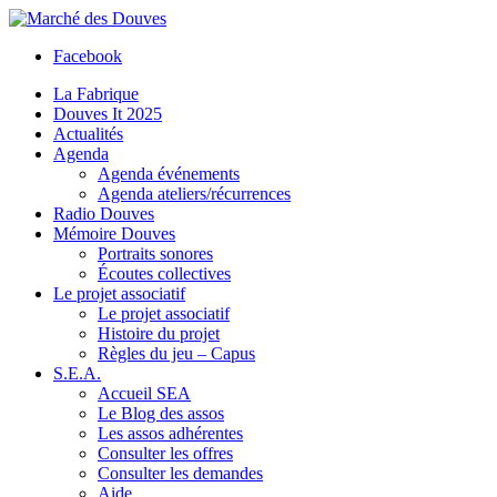
Facebook
La Fabrique
Douves It 2025
Actualités
Agenda
Agenda événements
Agenda ateliers/récurrences
Radio Douves
Mémoire Douves
Portraits sonores
Écoutes collectives
Le projet associatif
Le projet associatif
Histoire du projet
Règles du jeu – Capus
S.E.A.
Accueil SEA
Le Blog des assos
Les assos adhérentes
Consulter les offres
Consulter les demandes
Aide