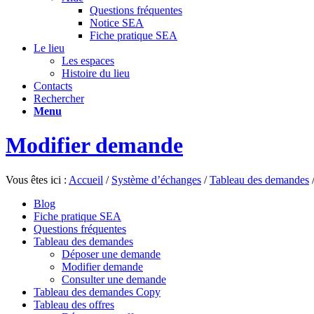
Questions fréquentes
Notice SEA
Fiche pratique SEA
Le lieu
Les espaces
Histoire du lieu
Contacts
Rechercher
Menu
Modifier demande
Vous êtes ici :
Accueil
/
Système d’échanges
/
Tableau des demandes
Blog
Fiche pratique SEA
Questions fréquentes
Tableau des demandes
Déposer une demande
Modifier demande
Consulter une demande
Tableau des demandes Copy
Tableau des offres