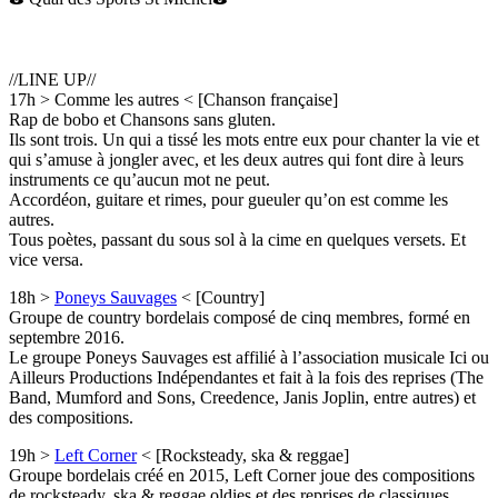
//LINE UP//
17h > Comme les autres < [Chanson française]
Rap de bobo et Chansons sans gluten.
Ils sont trois. Un qui a tissé les mots entre eux pour chanter la vie et
qui s’amuse à jongler avec, et les deux autres qui font dire à leurs
instruments ce qu’aucun mot ne peut.
Accordéon, guitare et rimes, pour gueuler qu’on est comme les
autres.
Tous poètes, passant du sous sol à la cime en quelques versets. Et
vice versa.
18h >
Poneys Sauvages
< [Country]
Groupe de country bordelais composé de cinq membres, formé en
septembre 2016.
Le groupe Poneys Sauvages est affilié à l’association musicale Ici ou
Ailleurs Productions Indépendantes et fait à la fois des reprises (The
Band, Mumford and Sons, Creedence, Janis Joplin, entre autres) et
des compositions.
19h >
Left Corner
< [Rocksteady, ska & reggae]
Groupe bordelais créé en 2015, Left Corner joue des compositions
de rocksteady, ska & reggae oldies et des reprises de classiques