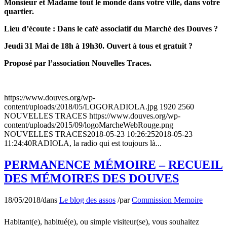
Monsieur et Madame tout le monde dans votre ville, dans votre
quartier.
Lieu d’écoute :
D
ans le café associatif du Marché des Douves ?
Jeudi 31 Mai de 18h à 19h30.
Ouvert à tous et gratuit ?
Proposé par l’association Nouvelles Traces.
https://www.douves.org/wp-
content/uploads/2018/05/LOGORADIOLA.jpg
1920
2560
NOUVELLES TRACES
https://www.douves.org/wp-
content/uploads/2015/09/logoMarcheWebRouge.png
NOUVELLES TRACES
2018-05-23 10:26:25
2018-05-23
11:24:40
RADIOLA, la radio qui est toujours là...
PERMANENCE MÉMOIRE – RECUEIL
DES MÉMOIRES DES DOUVES
18/05/2018
/
dans
Le blog des assos
/
par
Commission Memoire
Habitant(e), habitué(e), ou simple visiteur(se), vous souhaitez