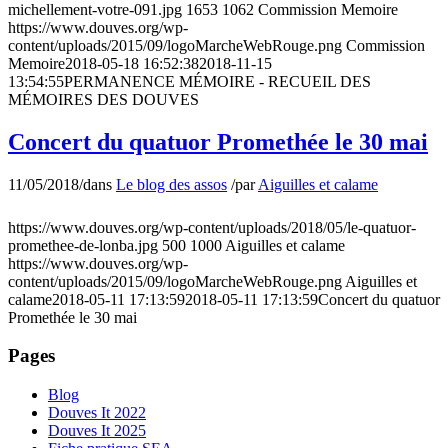
michellement-votre-091.jpg
1653
1062
Commission Memoire
https://www.douves.org/wp-
content/uploads/2015/09/logoMarcheWebRouge.png
Commission
Memoire
2018-05-18 16:52:38
2018-11-15
13:54:55
PERMANENCE MÉMOIRE - RECUEIL DES
MÉMOIRES DES DOUVES
Concert du quatuor Promethée le 30 mai
11/05/2018
/
dans
Le blog des assos
/
par
Aiguilles et calame
https://www.douves.org/wp-content/uploads/2018/05/le-quatuor-
promethee-de-lonba.jpg
500
1000
Aiguilles et calame
https://www.douves.org/wp-
content/uploads/2015/09/logoMarcheWebRouge.png
Aiguilles et
calame
2018-05-11 17:13:59
2018-05-11 17:13:59
Concert du quatuor
Promethée le 30 mai
Pages
Blog
Douves It 2022
Douves It 2025