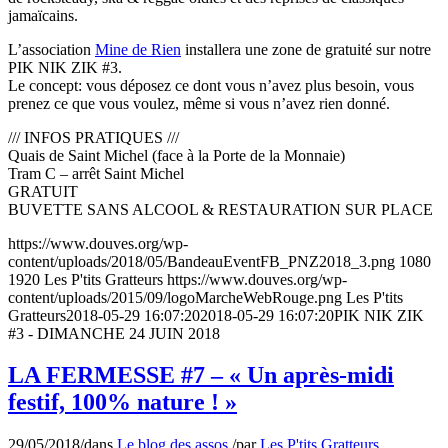
jamaïcains​.
L’association
Mine de Rien
installera une zone de gratuité sur notre
PIK NIK ZIK #3.
Le concept: vous déposez ce dont vous n’avez plus besoin, vous
prenez ce que vous voulez, même si vous n’avez rien donné.
/// INFOS PRATIQUES ///
Quais de Saint Michel (face à la Porte de la Monnaie)
Tram C – arrêt Saint Michel
GRATUIT
BUVETTE SANS ALCOOL & RESTAURATION SUR PLACE
https://www.douves.org/wp-
content/uploads/2018/05/BandeauEventFB_PNZ2018_3.png
1080
1920
Les P'tits Gratteurs
https://www.douves.org/wp-
content/uploads/2015/09/logoMarcheWebRouge.png
Les P'tits
Gratteurs
2018-05-29 16:07:20
2018-05-29 16:07:20
PIK NIK ZIK
#3 - DIMANCHE 24 JUIN 2018
LA FERMESSE #7 – « Un après-midi
festif, 100% nature ! »
29/05/2018
/
dans
Le blog des assos
/
par
Les P'tits Gratteurs