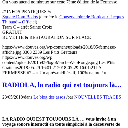
On vous attend nombreux sur cette 7ème édition de la Fermesse
/// INFOS PRATIQUES ///
Square Dom Bedos
(derrière le
Conservatoire de Bordeaux Jacques
Thibaud – Officiel
)
Tram C – arrêt Sainte Croix
GRATUIT
BUVETTE & RESTAURATION SUR PLACE
https://www.douves.org/wp-content/uploads/2018/05/fermesse-
affiche.jpg
3308
2339
Les P'tits Gratteurs
https://www.douves.org/wp-
content/uploads/2015/09/logoMarcheWebRouge.png
Les P'tits
Gratteurs
2018-05-29 16:01:21
2018-05-29 16:01:21
LA
FERMESSE #7 – « Un après-midi festif, 100% nature ! »
RADIOLA, la radio qui est toujours là…
23/05/2018
/
dans
Le blog des assos
/
par
NOUVELLES TRACES
LA RADIO QUI EST TOUJOURS LÀ … vous invite à un
voyage sonore interactif en toute simplicité à la découverte de