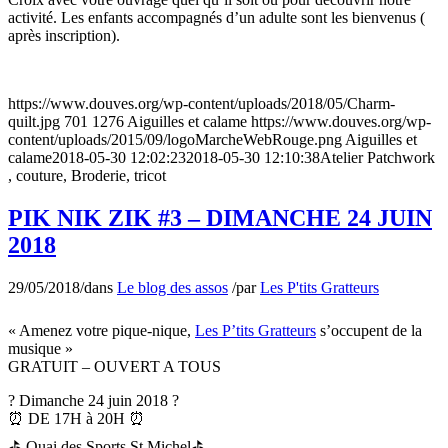
activité. Les enfants accompagnés d’un adulte sont les bienvenus (
après inscription).
https://www.douves.org/wp-content/uploads/2018/05/Charm-
quilt.jpg
701
1276
Aiguilles et calame
https://www.douves.org/wp-
content/uploads/2015/09/logoMarcheWebRouge.png
Aiguilles et
calame
2018-05-30 12:02:23
2018-05-30 12:10:38
Atelier Patchwork
, couture, Broderie, tricot
PIK NIK ZIK #3 – DIMANCHE 24 JUIN
2018
29/05/2018
/
dans
Le blog des assos
/
par
Les P'tits Gratteurs
« Amenez votre pique-nique,
Les P’tits Gratteurs
s’occupent de la
musique »
GRATUIT – OUVERT A TOUS
? Dimanche 24 juin 2018 ?
⏰ DE 17H à 20H ⏰
⛳ Quai des Sports St Michel⛳