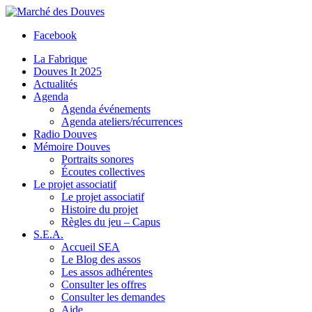
Facebook
La Fabrique
Douves It 2025
Actualités
Agenda
Agenda événements
Agenda ateliers/récurrences
Radio Douves
Mémoire Douves
Portraits sonores
Écoutes collectives
Le projet associatif
Le projet associatif
Histoire du projet
Règles du jeu – Capus
S.E.A.
Accueil SEA
Le Blog des assos
Les assos adhérentes
Consulter les offres
Consulter les demandes
Aide