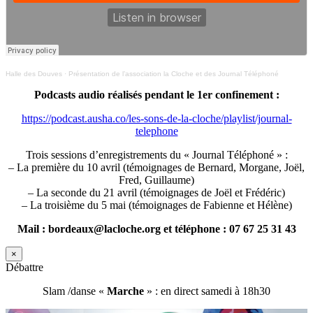
Halle des Douves
·
Présentation de l’association la Cloche et des Journal Téléphoné
Podcasts audio réalisés pendant le 1er confinement :
https://podcast.ausha.co/les-sons-de-la-cloche/playlist/journal-
telephone
Trois sessions d’enregistrements du « Journal Téléphoné » :
– La première du 10 avril (témoignages de Bernard, Morgane, Joël,
Fred, Guillaume)
– La seconde du 21 avril (témoignages de Joël et Frédéric)
– La troisième du 5 mai (témoignages de Fabienne et Hélène)
Mail : bordeaux@lacloche.org et téléphone : 07 67 25 31 43
×
Débattre
Slam /danse «
Marche
» : en direct samedi à 18h30