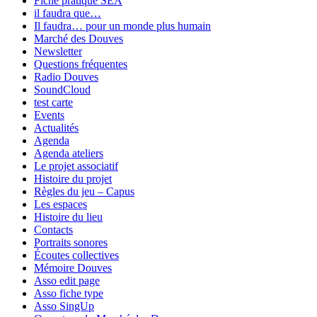
Fiche pratique SEA
il faudra que…
Il faudra… pour un monde plus humain
Marché des Douves
Newsletter
Questions fréquentes
Radio Douves
SoundCloud
test carte
Events
Actualités
Agenda
Agenda ateliers
Le projet associatif
Histoire du projet
Règles du jeu – Capus
Les espaces
Histoire du lieu
Contacts
Portraits sonores
Écoutes collectives
Mémoire Douves
Asso edit page
Asso fiche type
Asso SingUp