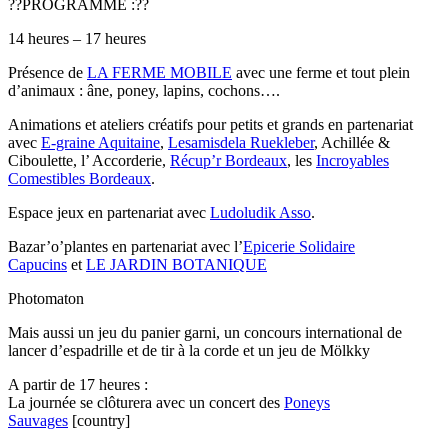
??PROGRAMME :??
14 heures – 17 heures
Présence de
LA FERME MOBILE
avec une ferme et tout plein
d’animaux : âne, poney, lapins, cochons….
Animations et ateliers créatifs pour petits et grands en partenariat
avec
E-graine Aquitaine
,
Lesamisdela Ruekleber
, Achillée &
Ciboulette, l’ Accorderie,
Récup’r Bordeaux
, les
Incroyables
Comestibles Bordeaux
.
Espace jeux en partenariat avec
Ludoludik Asso
.
Bazar’o’plantes en partenariat avec l’
Epicerie Solidaire
Capucins
et
LE JARDIN BOTANIQUE
Photomaton
Mais aussi un jeu du panier garni, un concours international de
lancer d’espadrille et de tir à la corde et un jeu de Mölkky
A partir de 17 heures :
La journée se clôturera avec un concert des
Poneys
Sauvages
[country]