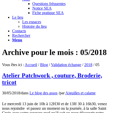
Questions fréquentes
Notice SEA
Fiche pratique SEA
Le lieu
Les espaces
Histoire du lieu
Contacts
Rechercher
Menu
Archive pour le mois : 05/2018
Vous êtes ici :
Accueil
/
Blog
/
Validation échange
/
2018
/
05
Atelier Patchwork , couture, Broderie,
tricot
30/05/2018
/
dans
Le blog des assos
/
par
Aiguilles et calame
Le mercredi 13 juin de 10h à 12H30 et de 13H 30 à 16h30, venez
nous rejoindre et passez un moment ou la journée, à la salle Saint
Croix avec votre ouvrage quel qu’il soit ou pour découvrir notre