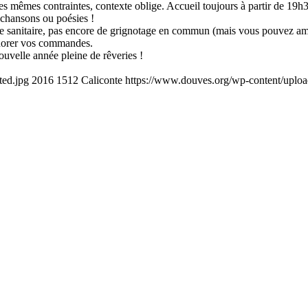
es mêmes contraintes, contexte oblige. Accueil toujours à partir de 19h
 chansons ou poésies !
asse sanitaire, pas encore de grignotage en commun (mais vous pouvez a
honorer vos commandes.
uvelle année pleine de rêveries !
ted.jpg
2016
1512
Caliconte
https://www.douves.org/wp-content/upl