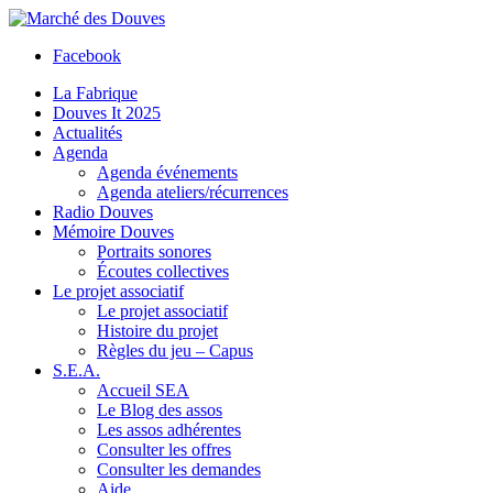
Facebook
La Fabrique
Douves It 2025
Actualités
Agenda
Agenda événements
Agenda ateliers/récurrences
Radio Douves
Mémoire Douves
Portraits sonores
Écoutes collectives
Le projet associatif
Le projet associatif
Histoire du projet
Règles du jeu – Capus
S.E.A.
Accueil SEA
Le Blog des assos
Les assos adhérentes
Consulter les offres
Consulter les demandes
Aide