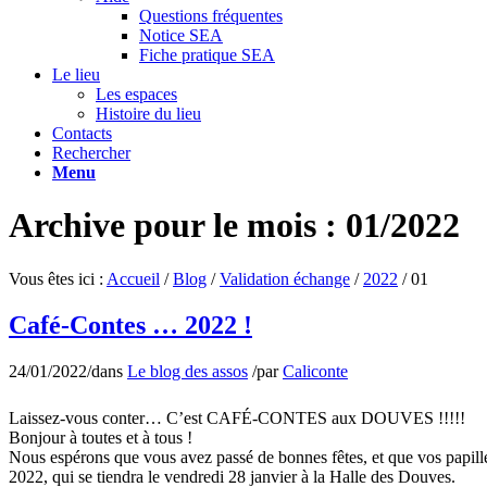
Questions fréquentes
Notice SEA
Fiche pratique SEA
Le lieu
Les espaces
Histoire du lieu
Contacts
Rechercher
Menu
Archive pour le mois : 01/2022
Vous êtes ici :
Accueil
/
Blog
/
Validation échange
/
2022
/
01
Café-Contes … 2022 !
24/01/2022
/
dans
Le blog des assos
/
par
Caliconte
Laissez-vous conter… C’est CAFÉ-CONTES aux DOUVES !!!!!
Bonjour à toutes et à tous !
Nous espérons que vous avez passé de bonnes fêtes, et que vos papille
2022, qui se tiendra le vendredi 28 janvier à la Halle des Douves.