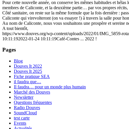
Pour cette nouvelle année, on conserve les mêmes habitudes et hélas l
membres de Caliconte, et la deuxième partie… par vos propres récits,
Côté sanitaire, on reste sur la même formule que la fois dernière : p
Caliconte qui virevolteront (on va essayer !) à travers la salle pour 
Au nom de Caliconte, nous vous souhaitons une prospère et sereine no
A tout bientôt,
https://www.douves.org/wp-content/uploads/2022/01/IMG_5859-rota
10:11:19
2022-01-24 10:11:19
Café-Contes ... 2022 !
Pages
Blog
Douves It 2022
Douves It 2025
Fiche pratique SEA
il faudra que…
Il faudra… pour un monde plus humain
Marché des Douves
Newsletter
Questions fréquentes
Radio Douves
SoundCloud
test carte
Events
Actualités