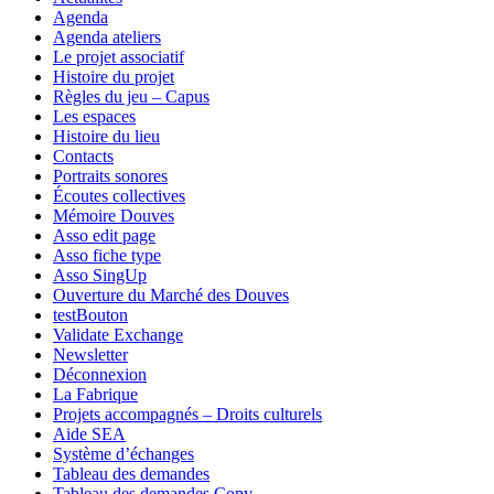
Agenda
Agenda ateliers
Le projet associatif
Histoire du projet
Règles du jeu – Capus
Les espaces
Histoire du lieu
Contacts
Portraits sonores
Écoutes collectives
Mémoire Douves
Asso edit page
Asso fiche type
Asso SingUp
Ouverture du Marché des Douves
testBouton
Validate Exchange
Newsletter
Déconnexion
La Fabrique
Projets accompagnés – Droits culturels
Aide SEA
Système d’échanges
Tableau des demandes
Tableau des demandes Copy