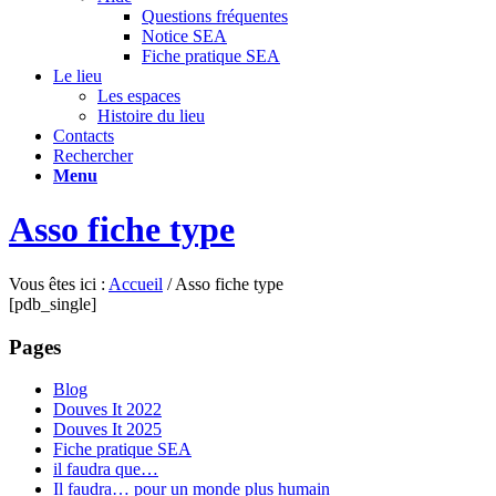
Questions fréquentes
Notice SEA
Fiche pratique SEA
Le lieu
Les espaces
Histoire du lieu
Contacts
Rechercher
Menu
Asso fiche type
Vous êtes ici :
Accueil
/
Asso fiche type
[pdb_single]
Pages
Blog
Douves It 2022
Douves It 2025
Fiche pratique SEA
il faudra que…
Il faudra… pour un monde plus humain