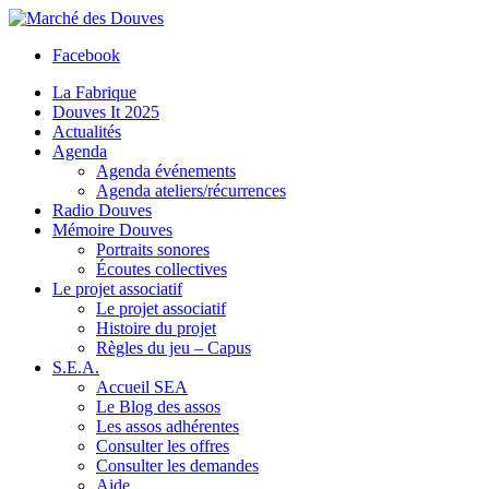
Facebook
La Fabrique
Douves It 2025
Actualités
Agenda
Agenda événements
Agenda ateliers/récurrences
Radio Douves
Mémoire Douves
Portraits sonores
Écoutes collectives
Le projet associatif
Le projet associatif
Histoire du projet
Règles du jeu – Capus
S.E.A.
Accueil SEA
Le Blog des assos
Les assos adhérentes
Consulter les offres
Consulter les demandes
Aide