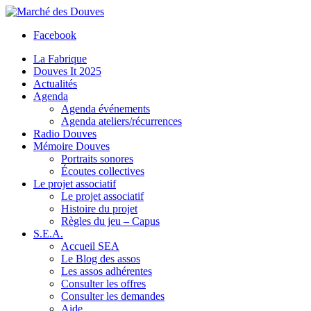
Facebook
La Fabrique
Douves It 2025
Actualités
Agenda
Agenda événements
Agenda ateliers/récurrences
Radio Douves
Mémoire Douves
Portraits sonores
Écoutes collectives
Le projet associatif
Le projet associatif
Histoire du projet
Règles du jeu – Capus
S.E.A.
Accueil SEA
Le Blog des assos
Les assos adhérentes
Consulter les offres
Consulter les demandes
Aide