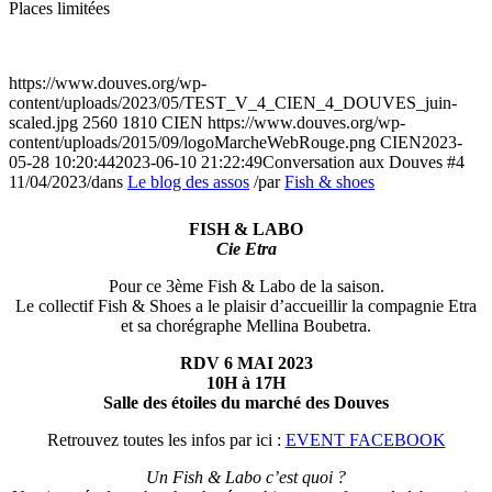
Places limitées
https://www.douves.org/wp-
content/uploads/2023/05/TEST_V_4_CIEN_4_DOUVES_juin-
scaled.jpg
2560
1810
CIEN
https://www.douves.org/wp-
content/uploads/2015/09/logoMarcheWebRouge.png
CIEN
2023-
05-28 10:20:44
2023-06-10 21:22:49
Conversation aux Douves #4
11/04/2023
/
dans
Le blog des assos
/
par
Fish & shoes
FISH & LABO
Cie Etra
Pour ce 3ème Fish & Labo de la saison.
Le collectif Fish & Shoes a le plaisir d’accueillir la compagnie Etra
et sa chorégraphe Mellina Boubetra.
RDV 6 MAI 2023
10H à 17H
Salle des étoiles du marché des Douves
Retrouvez toutes les infos par ici :
EVENT FACEBOOK
Un Fish & Labo c’est quoi ?