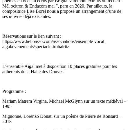
poèmes en occitan écrits par Brigita Miremont extraits du recueil “
Mèl ocitron & Endacòm mai ”, paru en 2020. Par ailleurs, la
compositrice Lise Borel nous a proposé un arrangement d’une de
ses œuvres déjà existantes.
Réservations sur le lien suivant :
https://www.helloasso.com/associations/ensemble-vocal-
aigal/evenements/spectacle-trobairitz
L’ensemble Aïgal met à disposition 10 places gratuites pour les
adhérents de la Halle des Douves.
Programme :
Mariam Matrem Virgina, Michael McGlynn sur un texte médiéval –
1995
Mignonne, Lorenzo Donati sur un poème de Pierre de Ronsard –
2018