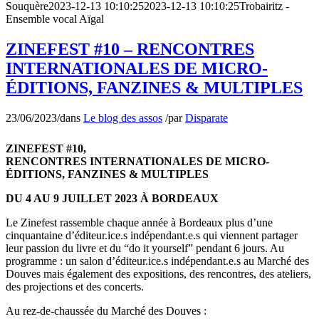
Souquère
2023-12-13 10:10:25
2023-12-13 10:10:25
Trobairitz -
Ensemble vocal Aïgal
ZINEFEST #10 – RENCONTRES
INTERNATIONALES DE MICRO-
ÉDITIONS, FANZINES & MULTIPLES
23/06/2023
/
dans
Le blog des assos
/
par
Disparate
ZINEFEST #10,
RENCONTRES INTERNATIONALES DE MICRO-
ÉDITIONS, FANZINES & MULTIPLES
DU 4 AU 9 JUILLET 2023 À BORDEAUX
Le Zinefest rassemble chaque année à Bordeaux plus d’une
cinquantaine d’éditeur.ice.s indépendant.e.s qui viennent partager
leur passion du livre et du “do it yourself” pendant 6 jours. Au
programme : un salon d’éditeur.ice.s indépendant.e.s au Marché des
Douves mais également des expositions, des rencontres, des ateliers,
des projections et des concerts.
Au rez-de-chaussée du Marché des Douves :