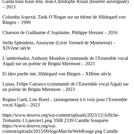
Garda toun boun tèin, Jean-Christophe Rosaz (bourrée auvergnate)
– 2013
Columba Aspexit, Tarik O’Regan sur un thème de Hildegard von
Bingen – 1999
Chanson de Guillaume d’Aquitaine, Philippe Hersant – 2016
Stella Splendens, Anonyme (Livre Vermeil de Montserrat) –
XIVème siècle
L’antitrobador, Anthony Mondon (commande de l’Ensemble vocal
Aïgal) sur un poème de Brigita Miremont – 2023
Et ideo puelle iste, Hildegard von Bingen – XIIème siècle
Lunas, Felipe Carrasco (commande de l’Ensemble vocal Aïgal) sur
un poème de Brigita Miremont – 2023
Regina Caeli, Lise Borel – (arrangement à 6 voix pour l’Ensemble
vocal Aïgal) – 2023
https://www.douves.org/wp-content/uploads/2023/12/Affiche-
Trobairitz-13-janvier1.png
3508
2339
Camille Souquère
https://www.douves.org/wp-
content/uploads/2015/09/logoMarcheWebRouge.png
Camille