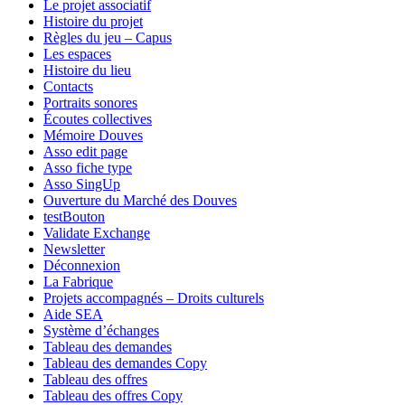
Le projet associatif
Histoire du projet
Règles du jeu – Capus
Les espaces
Histoire du lieu
Contacts
Portraits sonores
Écoutes collectives
Mémoire Douves
Asso edit page
Asso fiche type
Asso SingUp
Ouverture du Marché des Douves
testBouton
Validate Exchange
Newsletter
Déconnexion
La Fabrique
Projets accompagnés – Droits culturels
Aide SEA
Système d’échanges
Tableau des demandes
Tableau des demandes Copy
Tableau des offres
Tableau des offres Copy