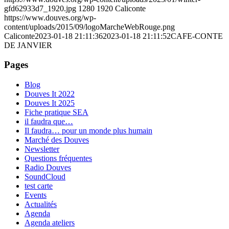
gfd62933d7_1920.jpg
1280
1920
Caliconte
https://www.douves.org/wp-
content/uploads/2015/09/logoMarcheWebRouge.png
Caliconte
2023-01-18 21:11:36
2023-01-18 21:11:52
CAFE-CONTE
DE JANVIER
Pages
Blog
Douves It 2022
Douves It 2025
Fiche pratique SEA
il faudra que…
Il faudra… pour un monde plus humain
Marché des Douves
Newsletter
Questions fréquentes
Radio Douves
SoundCloud
test carte
Events
Actualités
Agenda
Agenda ateliers