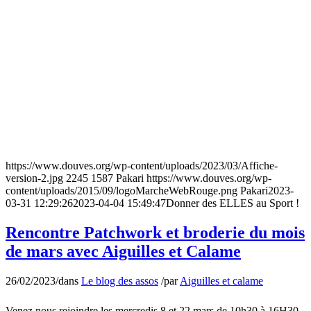
https://www.douves.org/wp-content/uploads/2023/03/Affiche-
version-2.jpg
2245
1587
Pakari
https://www.douves.org/wp-
content/uploads/2015/09/logoMarcheWebRouge.png
Pakari
2023-
03-31 12:29:26
2023-04-04 15:49:47
Donner des ELLES au Sport !
Rencontre Patchwork et broderie du mois
de mars avec Aiguilles et Calame
26/02/2023
/
dans
Le blog des assos
/
par
Aiguilles et calame
Venez nous rejoindre les mercredis 8 et 22 mars de 10h30 à 16H30,