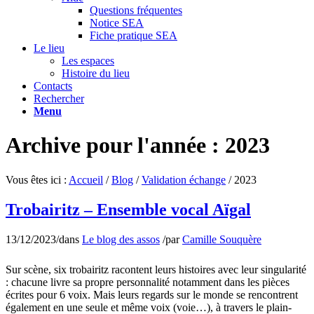
Questions fréquentes
Notice SEA
Fiche pratique SEA
Le lieu
Les espaces
Histoire du lieu
Contacts
Rechercher
Menu
Archive pour l'année : 2023
Vous êtes ici :
Accueil
/
Blog
/
Validation échange
/
2023
Trobairitz – Ensemble vocal Aïgal
13/12/2023
/
dans
Le blog des assos
/
par
Camille Souquère
Sur scène, six trobairitz racontent leurs histoires avec leur singularité
: chacune livre sa propre personnalité notamment dans les pièces
écrites pour 6 voix. Mais leurs regards sur le monde se rencontrent
également en une seule et même voix (voie…), à travers le plain-