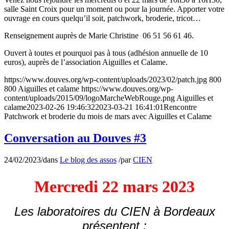
salle Saint Croix pour un moment ou pour la journée. Apporter votre
ouvrage en cours quelqu’il soit, patchwork, broderie, tricot…
Renseignement auprès de Marie Christine 06 51 56 61 46.
Ouvert à toutes et pourquoi pas à tous (adhésion annuelle de 10
euros), auprès de l’association Aiguilles et Calame.
https://www.douves.org/wp-content/uploads/2023/02/patch.jpg
800
800
Aiguilles et calame
https://www.douves.org/wp-
content/uploads/2015/09/logoMarcheWebRouge.png
Aiguilles et
calame
2023-02-26 19:46:32
2023-03-21 16:41:01
Rencontre
Patchwork et broderie du mois de mars avec Aiguilles et Calame
Conversation au Douves #3
24/02/2023
/
dans
Le blog des assos
/
par
CIEN
Mercredi 22 mars 2023
Les laboratoires du CIEN à Bordeaux
présentent :