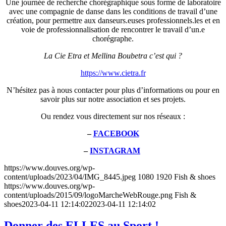
Une journée de recherche chorégraphique sous forme de laboratoire
avec une compagnie de danse dans les conditions de travail d’une
création, pour permettre aux danseurs.euses professionnels.les et en
voie de professionnalisation de rencontrer le travail d’un.e
chorégraphe.
La Cie Etra et Mellina Boubetra c’est qui ?
https://www.cietra.fr
N’hésitez pas à nous contacter pour plus d’informations ou pour en
savoir plus sur notre association et ses projets.
Ou rendez vous directement sur nos réseaux :
–
FACEBOOK
–
INSTAGRAM
https://www.douves.org/wp-
content/uploads/2023/04/IMG_8445.jpeg
1080
1920
Fish & shoes
https://www.douves.org/wp-
content/uploads/2015/09/logoMarcheWebRouge.png
Fish &
shoes
2023-04-11 12:14:02
2023-04-11 12:14:02
Donner des ELLES au Sport !