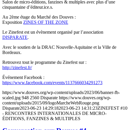
Salon de micro-éditions, fanzines & multiples avec plus d’une
cinquantaine d’éditeur.ice.s.
Au 2ème étage du Marché des Douves :
Exposition
ZINES OF THE ZONE
Le Zinefest est un évènement organisé par l’association
DISPARATE
.
Avec le soutien de la DRAC Nouvelle-Aquitaine et la Ville de
Bordeaux.
Retrouvez tout le programme du Zinefest sur :
http://zinefest.fr/
Événement Facebook :
https://www.facebook.com/events/1137666034291273
https://www.douves.org/wp-content/uploads/2023/06/banner-fb-
scaled.jpg
948
2560
Disparate
https://www.douves.org/wp-
content/uploads/2015/09/logoMarcheWebRouge.png
Disparate
2023-06-23 14:29:18
2023-06-23 14:31:23
ZINEFEST #10
- RENCONTRES INTERNATIONALES DE MICRO-
ÉDITIONS, FANZINES & MULTIPLES