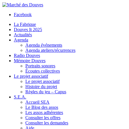
Facebook
La Fabrique
Douves It 2025
Actualités
Agenda
Agenda événements
Agenda ateliers/récurrences
Radio Douves
Mémoire Douves
Portraits sonores
Écoutes collectives
Le projet associatif
Le projet associatif
Histoire du projet
Règles du jeu – Capus
S.E.A.
Accueil SEA
Le Blog des assos
Les assos adhérentes
Consulter les offres
Consulter les demandes
Aide