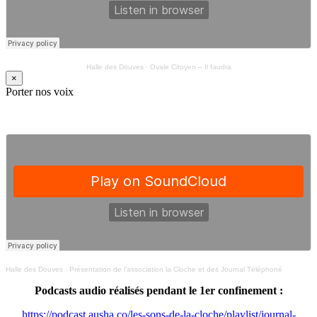
Halle des Douves
·
Ovale Citoyen – Il faudra
×
Porter nos voix
Halle des Douves
·
Présentation de l’association la Cloche et des Journal Téléphoné
Podcasts audio réalisés pendant le 1er confinement :
https://podcast.ausha.co/les-sons-de-la-cloche/playlist/journal-