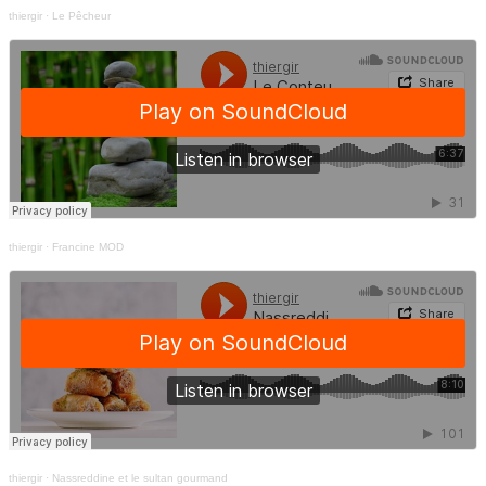
thiergir
·
Le Pêcheur
thiergir
·
Francine MOD
thiergir
·
Nassreddine et le sultan gourmand