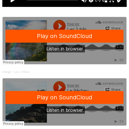
thiergir
·
Les 2 frêres