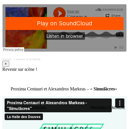
thiergir
·
L'oiseau et la liberté
×
Revenir sur scène !
Proxima Centauri et Alexandros Markeas – «
Simulâcres
«