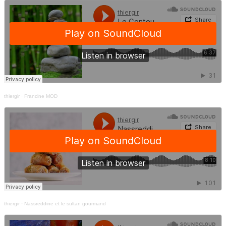
thiergir
·
Francine MOD
thiergir
·
Nassreddine et le sultan gourmand