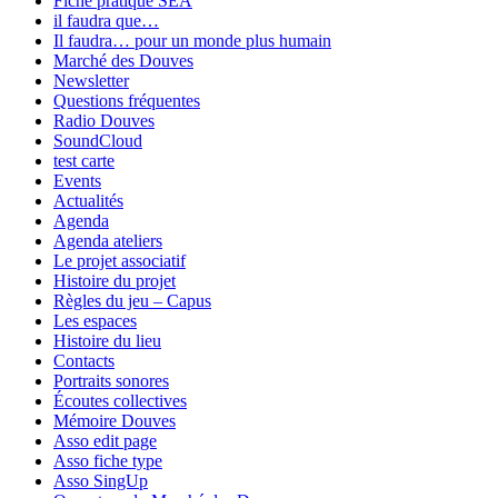
Fiche pratique SEA
il faudra que…
Il faudra… pour un monde plus humain
Marché des Douves
Newsletter
Questions fréquentes
Radio Douves
SoundCloud
test carte
Events
Actualités
Agenda
Agenda ateliers
Le projet associatif
Histoire du projet
Règles du jeu – Capus
Les espaces
Histoire du lieu
Contacts
Portraits sonores
Écoutes collectives
Mémoire Douves
Asso edit page
Asso fiche type
Asso SingUp