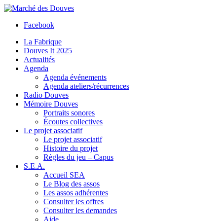
Facebook
La Fabrique
Douves It 2025
Actualités
Agenda
Agenda événements
Agenda ateliers/récurrences
Radio Douves
Mémoire Douves
Portraits sonores
Écoutes collectives
Le projet associatif
Le projet associatif
Histoire du projet
Règles du jeu – Capus
S.E.A.
Accueil SEA
Le Blog des assos
Les assos adhérentes
Consulter les offres
Consulter les demandes
Aide