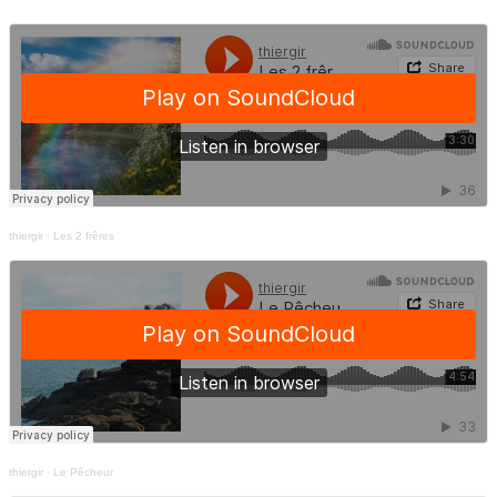
thiergir
·
Les 2 frêres
thiergir
·
Le Pêcheur