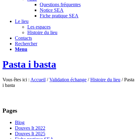
Questions fréquentes
Notice SEA
Fiche pratique SEA
Le lieu
Les espaces
Histoire du lieu
Contacts
Rechercher
Menu
Pasta i basta
Vous êtes ici :
Accueil
/
Validation échange
/
Histoire du lieu
/
Pasta
i basta
Pages
Blog
Douves It 2022
Douves It 2025