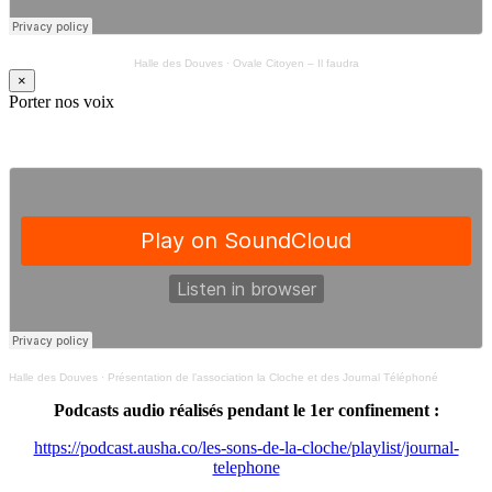
Halle des Douves
·
Ovale Citoyen – Il faudra
×
Porter nos voix
Halle des Douves
·
Présentation de l’association la Cloche et des Journal Téléphoné
Podcasts audio réalisés pendant le 1er confinement :
https://podcast.ausha.co/les-sons-de-la-cloche/playlist/journal-
telephone