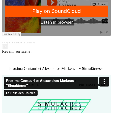
thiergir
·
L'oiseau et la liberté
×
Revenir sur scène !
Proxima Centauri et Alexandros Markeas – «
Simulâcres
«