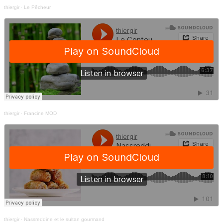
thiergir
·
Le Pêcheur
thiergir
·
Francine MOD
thiergir
·
Nassreddine et le sultan gourmand