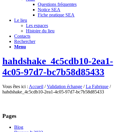
Questions fréquentes
Notice SEA
Fiche pratique SEA
Le lieu
Les espaces
Histoire du lieu
Contacts
Rechercher
Menu
hahdshake_4c5cdb10-2ea1-
4c05-97d7-bc7b58d85433
Vous êtes ici :
Accueil
/
Validation échange
/
La Fabrique
/
hahdshake_4c5cdb10-2ea1-4c05-97d7-bc7b58d85433
Pages
Blog