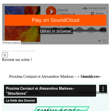
thiergir
·
L'oiseau et la liberté
×
Revenir sur scène !
Proxima Centauri et Alexandros Markeas – «
Simulâcres
«