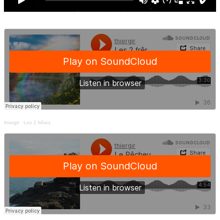
thiergir
·
Les 2 frêres