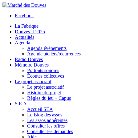
Facebook
La Fabrique
Douves It 2025
Actualités
Agenda
Agenda événements
Agenda ateliers/récurrences
Radio Douves
Mémoire Douves
Portraits sonores
Écoutes collectives
Le projet associatif
Le projet associatif
Histoire du projet
Règles du jeu – Capus
S.E.A.
Accueil SEA
Le Blog des assos
Les assos adhérentes
Consulter les offres
Consulter les demandes
Aide