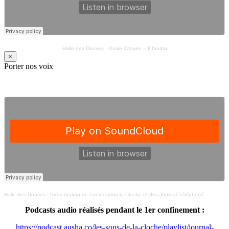
Halle des Douves
·
Ovale Citoyen – Il faudra
×
Porter nos voix
Halle des Douves
·
Présentation de l’association la Cloche et des Journal Téléphoné
Podcasts audio réalisés pendant le 1er confinement :
https://podcast.ausha.co/les-sons-de-la-cloche/playlist/journal-