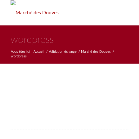
wordpress
Vous êtes ici :
Accueil
/
Validation échange
/
Marché des Douves
/
wordpress