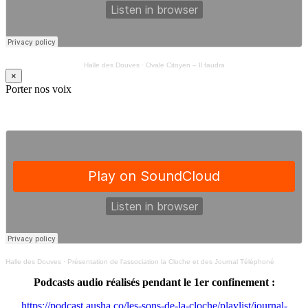
Halle des Douves
·
Ovale Citoyen – Il faudra
×
Porter nos voix
Halle des Douves
·
Présentation de l’association la Cloche et des Journal Téléphoné
Podcasts audio réalisés pendant le 1er confinement :
https://podcast.ausha.co/les-sons-de-la-cloche/playlist/journal-