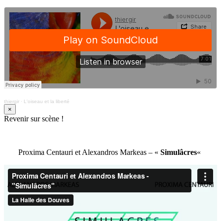
thiergir
·
L'oiseau et la liberté
×
Revenir sur scène !
Proxima Centauri et Alexandros Markeas – «
Simulâcres
«