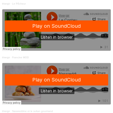
thiergir
·
Le Pêcheur
thiergir
·
Francine MOD
thiergir
·
Nassreddine et le sultan gourmand