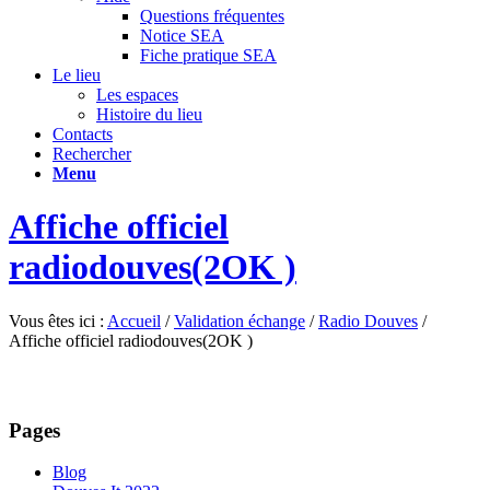
Questions fréquentes
Notice SEA
Fiche pratique SEA
Le lieu
Les espaces
Histoire du lieu
Contacts
Rechercher
Menu
Affiche officiel
radiodouves(2OK )
Vous êtes ici :
Accueil
/
Validation échange
/
Radio Douves
/
Affiche officiel radiodouves(2OK )
Pages
Blog