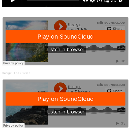
thiergir
·
Les 2 frêres