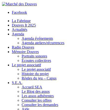
Facebook
La Fabrique
Douves It 2025
Actualités
Agenda
Agenda événements
Agenda ateliers/récurrences
Radio Douves
Mémoire Douves
Portraits sonores
Écoutes collectives
Le projet associatif
Le projet associatif
Histoire du projet
Règles du jeu – Capus
S.E.A.
Accueil SEA
Le Blog des assos
Les assos adhérentes
Consulter les offres
Consulter les demandes
Aide