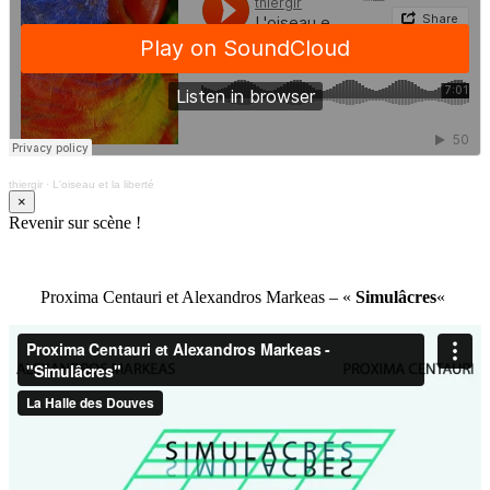
thiergir
·
L'oiseau et la liberté
×
Revenir sur scène !
Proxima Centauri et Alexandros Markeas – «
Simulâcres
«