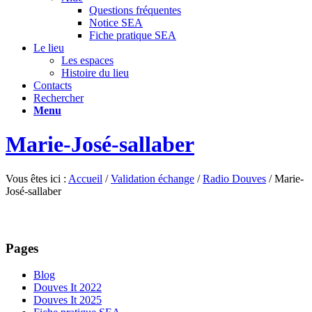
Questions fréquentes
Notice SEA
Fiche pratique SEA
Le lieu
Les espaces
Histoire du lieu
Contacts
Rechercher
Menu
Marie-José-sallaber
Vous êtes ici :
Accueil
/
Validation échange
/
Radio Douves
/
Marie-
José-sallaber
Pages
Blog
Douves It 2022
Douves It 2025