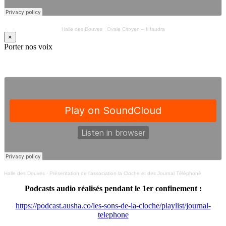
Halle des Douves
·
Ovale Citoyen – Il faudra
×
Porter nos voix
Halle des Douves
·
Présentation de l’association la Cloche et des Journal Téléphoné
Podcasts audio réalisés pendant le 1er confinement :
https://podcast.ausha.co/les-sons-de-la-cloche/playlist/journal-
telephone