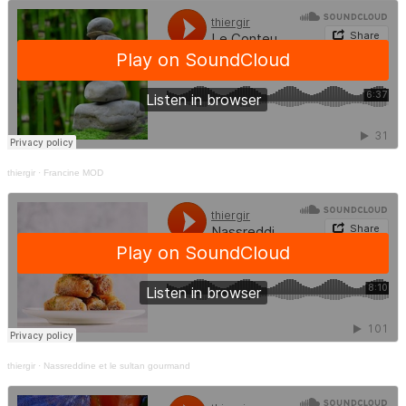
thiergir
·
Francine MOD
thiergir
·
Nassreddine et le sultan gourmand