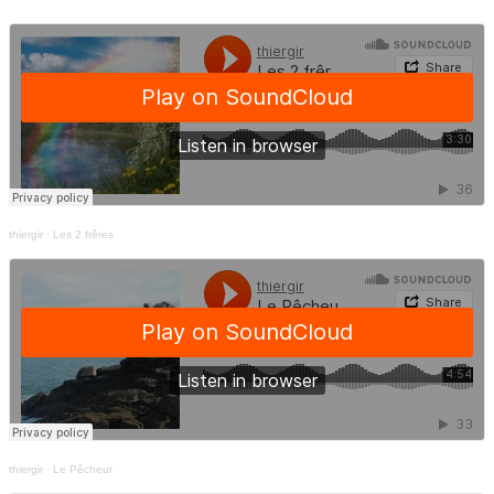
thiergir
·
Les 2 frêres
thiergir
·
Le Pêcheur