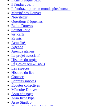
Fiche pratique SEA
il faudra que…
Il faudra… pour un monde plus humain
Marché des Douves
Newsletter
Questions fréquentes
Radio Douves
SoundCloud
test carte
Events
Actualités
Agenda
Agenda ateliers
Le projet associatif
Histoire du projet
Règles du jeu – Capus
Les espaces
Histoire du lieu
Contacts
Portraits sonores
Écoutes collectives
Mémoire Douves
Asso edit page
Asso fiche type
Asso SingUp